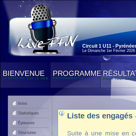
Circuit 1 U11 - Pyrénée
Le Dimanche 1
er
Février 2026
BIENVENUE
PROGRAMME
RÉSULTA
LA NATATION SUR LE WEB
PROGRAMMATION
POUR TOUT SAVOI
listes
Statistiques
Liste des engagés
Épreuves
Suite à une mise en co
Structures