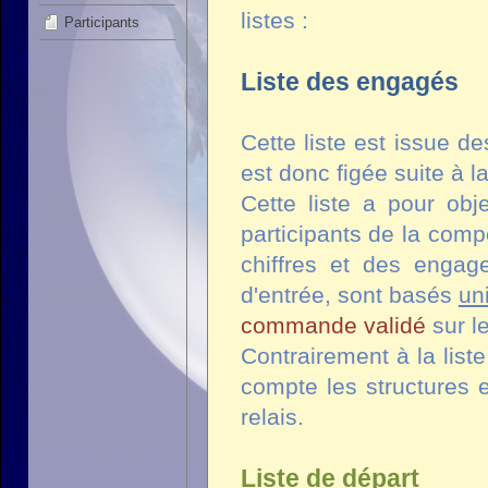
listes :
Participants
Liste des engagés
Cette liste est issue d
est donc figée suite à l
Cette liste a pour obje
participants de la com
chiffres et des engag
d'entrée, sont basés
un
commande validé
sur l
Contrairement à la list
compte les structures 
relais.
Liste de départ