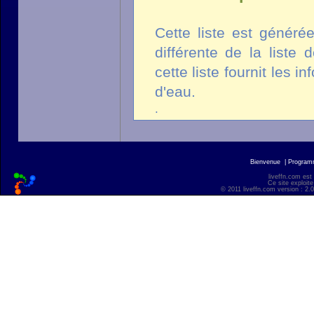
Cette liste est généré
différente de la liste
cette liste fournit les 
d'eau.
.
Bienvenue
|
Progra
liveffn.com est
Ce site exploite
© 2011 liveffn.com version : 2.