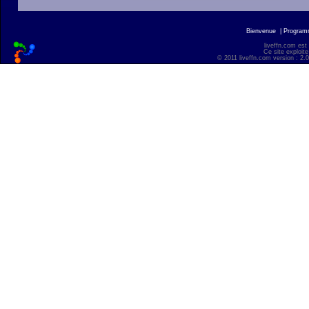
Bienvenue
|
Progra
liveffn.com est
Ce site exploite
© 2011 liveffn.com version : 2.