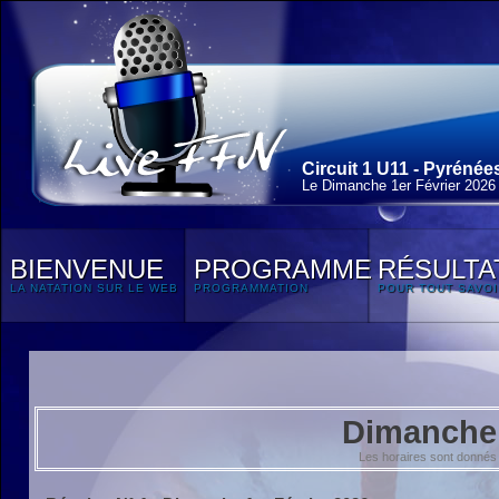
Circuit 1 U11 - Pyrénée
Le Dimanche 1
er
Février 2026
BIENVENUE
PROGRAMME
RÉSULTA
LA NATATION SUR LE WEB
PROGRAMMATION
POUR TOUT SAVOI
Dimanche 
Les horaires sont donnés 