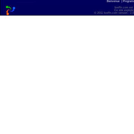
Bienvenue
|
Progra
liveffn.com est
Ce site exploite
© 2011 liveffn.com version : 2.