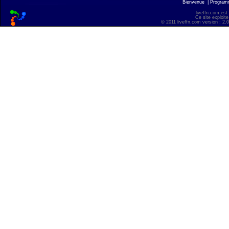
Bienvenue
|
Progra
liveffn.com est
Ce site exploite
© 2011 liveffn.com version : 2.