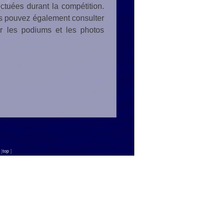
ctuées durant la compétition.
us pouvez également consulter
er les podiums et les photos
n
[
top
]