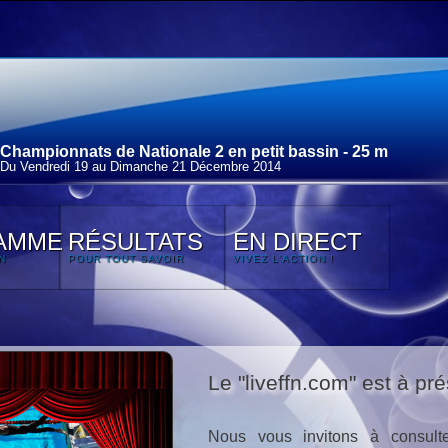
Championnats de Nationale 2 en petit bassin - 25 m
Du Vendredi 19 au Dimanche 21 Décembre 2014
AMME
RÉSULTATS
EN DIRECT
N
POUR TOUT SAVOIR
VIVEZ L'ACTION !
Le "liveffn.com" est à pré
Nous vous invitons à consulte