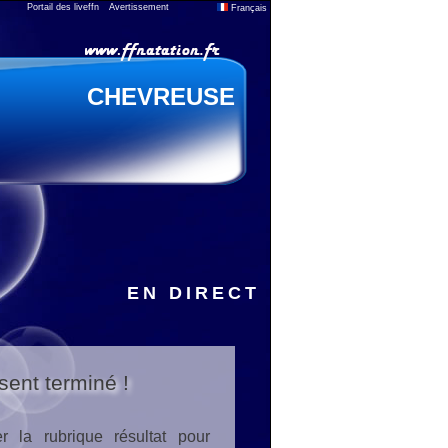
Portail des liveffn
Avertissement
Français
CHEVREUSE
EN DIRECT
sent terminé !
r la rubrique résultat pour