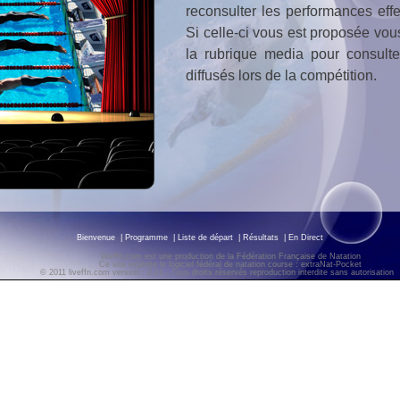
reconsulter les performances effe
Si celle-ci vous est proposée vo
la rubrique media pour consult
diffusés lors de la compétition.
Bienvenue
|
Programme
|
Liste de départ
|
Résultats
|
En Direct
liveffn.com est une production de la Fédération Française de Natation
Ce site exploite le logiciel fédéral de natation course : extraNat-Pocket
© 2011 liveffn.com version : 2.01 - Tous droits réservés reproduction interdite sans autorisatio