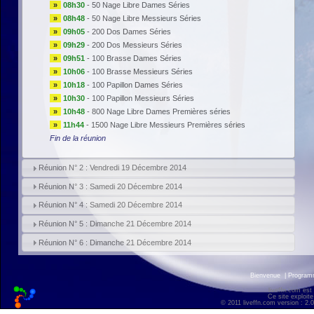
»
08h30
-
50 Nage Libre Dames Séries
»
08h48
-
50 Nage Libre Messieurs Séries
»
09h05
-
200 Dos Dames Séries
»
09h29
-
200 Dos Messieurs Séries
»
09h51
-
100 Brasse Dames Séries
»
10h06
-
100 Brasse Messieurs Séries
»
10h18
-
100 Papillon Dames Séries
»
10h30
-
100 Papillon Messieurs Séries
»
10h48
-
800 Nage Libre Dames Premières séries
»
11h44
-
1500 Nage Libre Messieurs Premières séries
Fin de la réunion
Réunion N° 2 : Vendredi 19 Décembre 2014
Réunion N° 3 : Samedi 20 Décembre 2014
Réunion N° 4 : Samedi 20 Décembre 2014
Réunion N° 5 : Dimanche 21 Décembre 2014
Réunion N° 6 : Dimanche 21 Décembre 2014
Bienvenue
|
Progra
liveffn.com est
Ce site exploite
© 2011 liveffn.com version : 2.