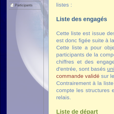
listes :
Participants
Liste des engagés
Cette liste est issue d
est donc figée suite à l
Cette liste a pour obje
participants de la com
chiffres et des engag
d'entrée, sont basés
un
commande validé
sur l
Contrairement à la list
compte les structures 
relais.
Liste de départ