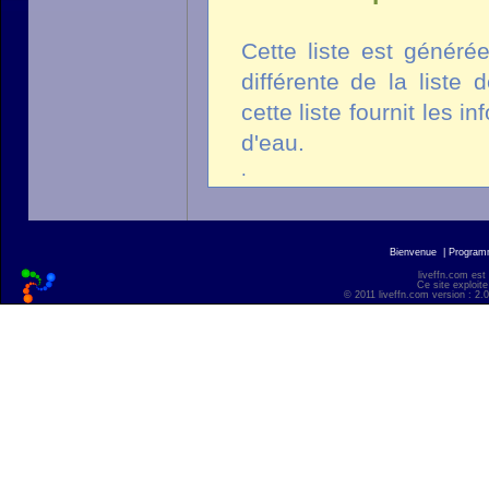
Cette liste est généré
différente de la liste
cette liste fournit les 
d'eau.
.
Bienvenue
|
Progra
liveffn.com est
Ce site exploite
© 2011 liveffn.com version : 2.