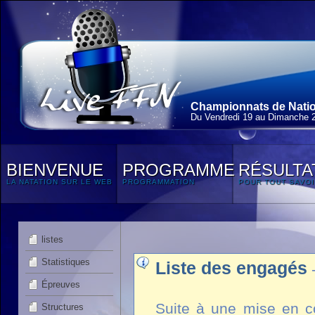
Championnats de Nation
Du Vendredi 19 au Dimanche 
BIENVENUE
PROGRAMME
RÉSULTA
LA NATATION SUR LE WEB
PROGRAMMATION
POUR TOUT SAVOI
listes
Statistiques
Liste des engagés
Épreuves
Suite à une mise en co
Structures