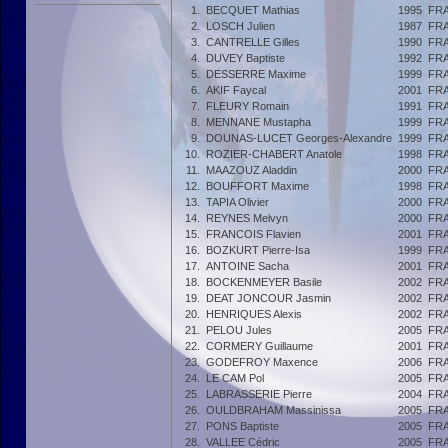
1.
BECQUET Mathias
1995
FR
2.
LOSCH Julien
1987
FR
3.
CANTRELLE Gilles
1990
FR
4.
DUVEY Baptiste
1992
FR
5.
DESSERRE Maxime
1999
FR
6.
AKIF Faycal
2001
FR
7.
FLEURY Romain
1991
FR
8.
MENNANE Mustapha
1999
FR
9.
DOUNAS-LUCET Georges-Alexandre
1999
FR
10.
ROZIER-CHABERT Anatole
1998
FR
11.
MAAZOUZ Aladdin
2000
FR
12.
BOUFFORT Maxime
1998
FR
13.
TAPIA Olivier
2000
FR
14.
REYNES Melvyn
2000
FR
15.
FRANCOIS Flavien
2001
FR
16.
BOZKURT Pierre-Isa
1999
FR
17.
ANTOINE Sacha
2001
FR
18.
BOCKENMEYER Basile
2002
FR
19.
DEAT JONCOUR Jasmin
2002
FR
20.
HENRIQUES Alexis
2002
FR
21.
PELOU Jules
2005
FR
22.
CORMERY Guillaume
2001
FR
23.
GODEFROY Maxence
2006
FR
24.
LE CAM Pol
2005
FR
25.
LABRASSERIE Pierre
2004
FR
26.
OULDBRAHAM Massinissa
2005
FR
27.
PONS Baptiste
2005
FR
28.
VALLEE Cédric
2005
FR