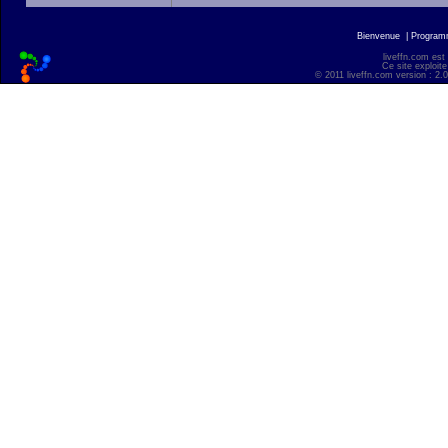
Bienvenue
|
Progra
liveffn.com est
Ce site exploite
© 2011 liveffn.com version : 2.