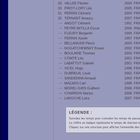
29.
VALLEE Flavien
2004
FR
30.
PIROT-LORY Léo
2005
FR
31.
PERRIN Clement
2004
FR
32.
TERNANT Amaury
2007
FR
---
ANGOT Clément
1991
FR
---
PEYRE MITILLA Oscar
2005
RW
---
FLEURY Benjamin
1994
FR
---
PERRIN Xavier
1997
FR
---
BELLANGER Pierre
2004
FR
---
NOGATCHEWSKY Erwan
2002
FR
---
BOULAINE Thomas
2003
FR
---
COMTE Leo
2001
FR
---
LABATTUT Gabriel
2001
FR
---
VICEL Hugo
1998
FR
---
DUBREUIL Louis
2002
FR
---
SANDERINK Arnaud
1993
FR
---
MAZARS Carl
1998
FR
---
MOREL-GIEN Guilhem
2006
FR
---
CHARRON Marius
2006
FR
---
LAROCHE Luka
2007
FR
LÉGENDE :
Survolez les temps pour consulter les temps de passage 
Le chiffre en
italique
représente le temps de réaction l
Cliquez sur une structure pour afficher l'ensemble des 