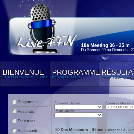
18e Meeting 36 - 25 m
Du Samedi 20 au Dimanche 21
BIENVENUE
PROGRAMME
RÉSULTA
LA NATATION SUR LE WEB
PROGRAMMATION
POUR TOUT SAVOI
Programme
Épreuves Dames
Épreuves Messieur
Résultats
Relais Mixtes
Structures
50 Dos Messieurs - Séries
(Dimanche 21 Juin
Participants