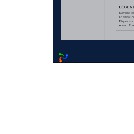
LÉGEND
Survolez les
Le chiffre 
Cliquez sur 
--:--.--
: Épr