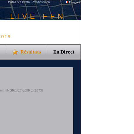
Portail des liveffn
Avertissement
Français
LIVE FFN
2019
Résultats
En Direct
ent : INDRE-ET-LOIRE (1673)