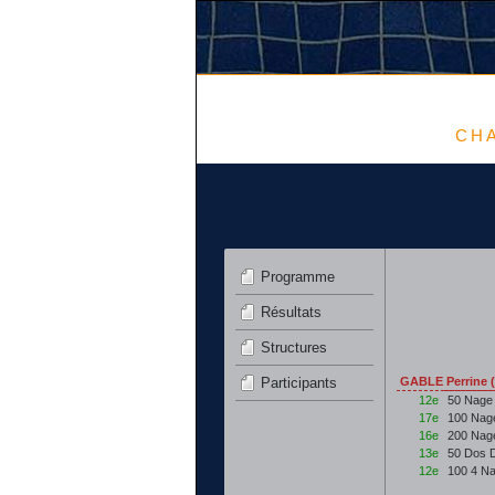
CHA
Programme
Résultats
Structures
Participants
GABLE Perrine 
12e
50 Nage
17e
100 Nag
16e
200 Nag
13e
50 Dos 
12e
100 4 N