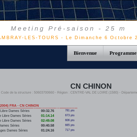
Meeting Pré-saison - 25 m
MBRAY-LES-TOURS - Le Dimanche 6 Octobre 
Bienvenue
Programme
CN CHINON
Code de la structure : 50603700660 - Région : CENTRE-VAL DE LOIRE (1580) - Départem
(2004) FRA - CN CHINON
 Libre Dames Séries
00:32.76
781 pts
e Libre Dames Séries
01:14.14
673 pts
e Libre Dames Séries
02:49.08
606 pts
Dames Séries
00:40.58
665 pts
ages Dames Séries
01:24.16
717 pts