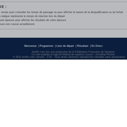
E :
 temps pour consulter les temps de passage ou pour afficher la nature de la disqualification ou du forfait
en
italique
représente le temps de réaction lors du départ
une épreuve pour afficher les résultats de cette épreuve
euve non courue actuellement
Bienvenue
|
Programme
|
Liste de départ
|
Résultats
|
En Direct
liveffn.com est une production de la Fédération Française de Natation
Ce site exploite le logiciel fédéral de natation course : extraNat-Pocket
© 2011 liveffn.com version : 2.01 - Tous droits réservés reproduction interdite sans autorisatio