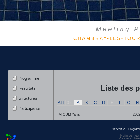
Meeting P
CHAMBRAY-LES-TOURS 
Programme
Liste des p
Résultats
Structures
ALL
0-9
A
B
C
D
E
F
G
H
Participants
ATOUM Yanis
200
Bienvenue
|
Progra
liveffn.com est
Ce site exploite