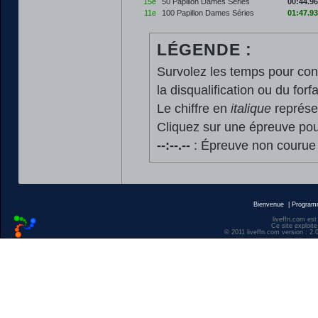
15e
50 Papillon Dames Séries
00:44.96
11e
100 Papillon Dames Séries
01:47.93
LÉGENDE :
Survolez les temps pour cons
la disqualification ou du forfa
Le chiffre en
italique
représen
Cliquez sur une épreuve pour
--:--.--
: Épreuve non courue
Bienvenue
|
Progra
liveffn.com est
Ce site exploite
© 2011 liveffn.com version : 2.