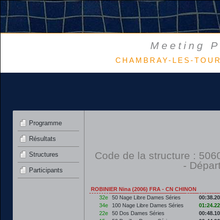
Meeting P
CHAMBRAY-LES-TOURS 
Programme
Résultats
Code de la structure : 5
Structures
- Dépar
Participants
ROBINIER Nina (2006) FRA - CN CHINON
32e
50 Nage Libre Dames Séries
00:38.20
34e
100 Nage Libre Dames Séries
01:24.22
22e
50 Dos Dames Séries
00:48.10