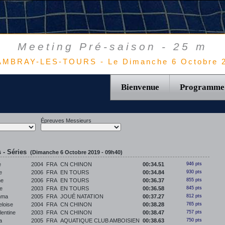
Meeting Pré-saison - 25 m
MBRAY-LES-TOURS - Le Dimanche 6 Octobre 
Bienvenue
Programme
Épreuves Messieurs
 - Séries
(Dimanche 6 Octobre 2019 - 09h40)
e
2004
FRA
CN CHINON
00:34.51
946 pts
e
2006
FRA
EN TOURS
00:34.84
930 pts
ne
2006
FRA
EN TOURS
00:36.37
855 pts
e
2003
FRA
EN TOURS
00:36.58
845 pts
mma
2005
FRA
JOUÉ NATATION
00:37.27
812 pts
loise
2004
FRA
CN CHINON
00:38.28
765 pts
entine
2003
FRA
CN CHINON
00:38.47
757 pts
a
2005
FRA
AQUATIQUE CLUB AMBOISIEN
00:38.63
750 pts