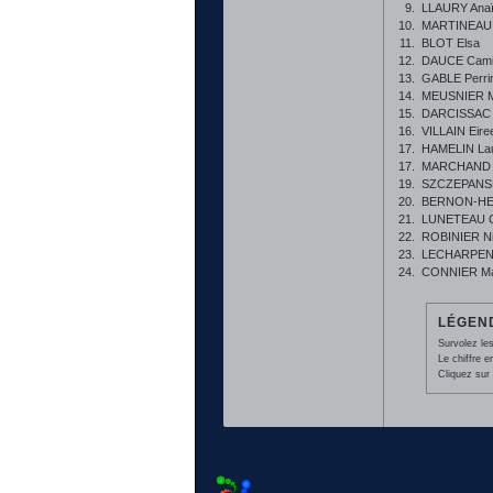
9.
LLAURY Ana
10.
MARTINEAU 
11.
BLOT Elsa
12.
DAUCE Camil
13.
GABLE Perri
14.
MEUSNIER M
15.
DARCISSAC 
16.
VILLAIN Eire
17.
HAMELIN La
17.
MARCHAND 
19.
SZCZEPANSKI
20.
BERNON-HEF
21.
LUNETEAU C
22.
ROBINIER N
23.
LECHARPEN
24.
CONNIER Ma
LÉGEND
Survolez les
Le chiffre 
Cliquez sur 