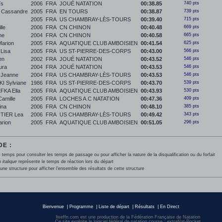
ïs
2006
FRA
JOUÉ NATATION
00:38.85
740 pts
Cassandre
2005
FRA
EN TOURS
00:38.87
739 pts
2005
FRA
US CHAMBRAY-LÈS-TOURS
00:39.40
715 pts
le
2006
FRA
CN CHINON
00:40.48
669 pts
ne
2004
FRA
CN CHINON
00:40.58
665 pts
arion
2005
FRA
AQUATIQUE CLUB AMBOISIEN
00:41.54
625 pts
Lisa
2005
FRA
US ST-PIERRE-DES-CORPS
00:43.00
566 pts
en
2002
FRA
JOUÉ NATATION
00:43.52
546 pts
ura
2004
FRA
JOUÉ NATATION
00:43.53
546 pts
Jeanne
2004
FRA
US CHAMBRAY-LÈS-TOURS
00:43.53
546 pts
 Sylviane
1986
FRA
US ST-PIERRE-DES-CORPS
00:43.70
539 pts
KA Ella
2005
FRA
AQUATIQUE CLUB AMBOISIEN
00:43.93
530 pts
amille
2005
FRA
LOCHES A.C NATATION
00:47.36
409 pts
ina
2006
FRA
CN CHINON
00:48.10
385 pts
TIER Lea
2006
FRA
US CHAMBRAY-LÈS-TOURS
00:49.42
343 pts
rion
2005
FRA
AQUATIQUE CLUB AMBOISIEN
00:51.05
296 pts
E :
 temps pour consulter les temps de passage ou pour afficher la nature de la disqualification ou du forfait
en
italique
représente le temps de réaction lors du départ
une structure pour afficher l'ensemble des résultats de cette structure
Bienvenue
|
Programme
|
Liste de départ
|
Résultats
|
En Direct
liveffn.com est une production de la Fédération Française de Natation
Ce site exploite le logiciel fédéral de natation course : extraNat-Pocket