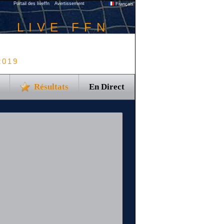
Portail des liveffn
Avertissement
Français
LIVE FFN
2019
Résultats
En Direct