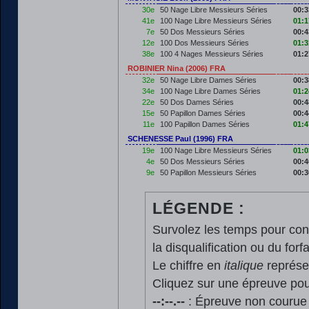
30e
50 Nage Libre Messieurs Séries
00:3
41e
100 Nage Libre Messieurs Séries
01:1
7e
50 Dos Messieurs Séries
00:4
12e
100 Dos Messieurs Séries
01:3
38e
100 4 Nages Messieurs Séries
01:2
ROBINIER Nina (2006) FRA
32e
50 Nage Libre Dames Séries
00:3
34e
100 Nage Libre Dames Séries
01:2
22e
50 Dos Dames Séries
00:4
15e
50 Papillon Dames Séries
00:4
11e
100 Papillon Dames Séries
01:4
SCHENESSE Paul (1996) FRA
19e
100 Nage Libre Messieurs Séries
01:0
4e
50 Dos Messieurs Séries
00:4
9e
50 Papillon Messieurs Séries
00:3
LÉGENDE :
Survolez les temps pour cons
la disqualification ou du forfa
Le chiffre en
italique
représen
Cliquez sur une épreuve pour
--:--.--
: Épreuve non courue