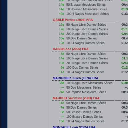
40e
100 Nage Libre Messieurs Séries
01:1
14e
50 Brasse Messieurs Séries
00:4
14e
100 Brasse Messieurs Séries
01:3
42e
100 4 Nages Messieurs Séries
01:3
GABLE Perrine (2004) FRA
12e
50 Nage Libre Dames Séries
00:3
17e
100 Nage Libre Dames Séries
01:1
16e
200 Nage Libre Dames Séries
02:4
13e
50 Dos Dames Séries
00:4
12e
100 4 Nages Dames Séries
01:2
HASSIB Zoe (2005) FRA
8e
50 Nage Libre Dames Séries
00:3
14e
100 Nage Libre Dames Séries
01:1
10e
200 Nage Libre Dames Séries
02:3
8e
100 Dos Dames Séries
01:2
11e
100 4 Nages Dames Séries
01:2
MARIGNIER Julien (1978) FRA
34e
100 Nage Libre Messieurs Séries
01:0
---
50 Dos Messieurs Séries
--
24e
50 Papillon Messieurs Séries
00:3
MAUDUIT Valentine (2003) FRA
11e
50 Nage Libre Dames Séries
00:3
7e
50 Dos Dames Séries
00:3
5e
50 Brasse Dames Séries
00:4
---
100 Brasse Dames Séries
--
13e
100 4 Nages Dames Séries
01:2
MONTACIE Leon (2005) FRA