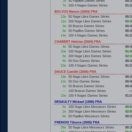
7e
50 Papillon Dames Séries
00:3
7e
100 4 Nages Dames Séries
01:2
BOLYOS Manon (2004) FRA
13e
50 Nage Libre Dames Séries
00:3
11e
200 Nage Libre Dames Séries
02:4
3e
50 Brasse Dames Séries
00:4
6e
50 Papillon Dames Séries
00:3
14e
100 4 Nages Dames Séries
01:2
CHABERT Heloise (2004) FRA
4e
50 Nage Libre Dames Séries
00:3
10e
100 Nage Libre Dames Séries
01:0
5e
200 Nage Libre Dames Séries
02:3
6e
50 Dos Dames Séries
00:3
10e
100 4 Nages Dames Séries
01:2
DAUCE Camille (2006) FRA
19e
50 Nage Libre Dames Séries
00:3
12e
50 Dos Dames Séries
00:4
2e
50 Brasse Dames Séries
00:4
---
100 Brasse Dames Séries
--
15e
100 4 Nages Dames Séries
01:2
DESAULTY Mickael (1996) FRA
5e
100 Nage Libre Messieurs Séries
00:5
2e
200 Nage Libre Messieurs Séries
02:0
6e
50 Papillon Messieurs Séries
00:2
FRENOIS Tiburce (2005) FRA
28e
50 Nage Libre Messieurs Séries
00:3