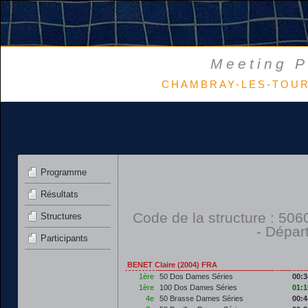
Meeting P
CHAMBRAY-LES-TOURS 
Programme
Résultats
Code de la structure : 5
Structures
- Dépar
Participants
BENET Claire (2004) FRA
1ère
50 Dos Dames Séries
00:3
1ère
100 Dos Dames Séries
01:1
4e
50 Brasse Dames Séries
00:4