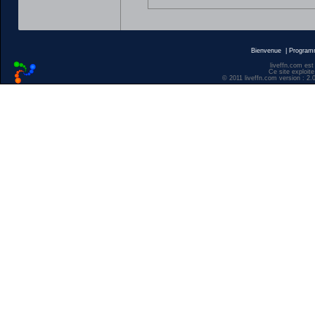
Bienvenue
|
Progra
liveffn.com est
Ce site exploite
© 2011 liveffn.com version : 2.