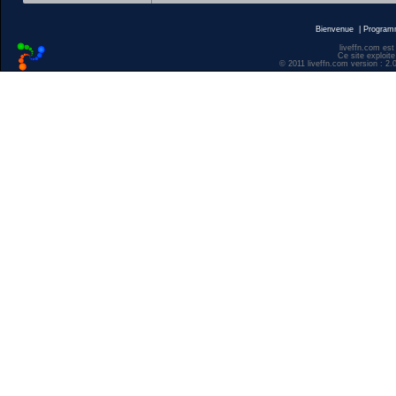
Bienvenue
|
Progra
liveffn.com est
Ce site exploite
© 2011 liveffn.com version : 2.