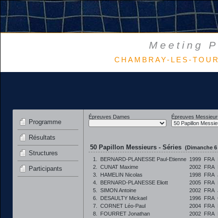
Meeting P
CHAMBRAY-LES-TOURS 
Épreuves Dames
Épreuves Messieur
Programme
Résultats
50 Papillon Messieurs - Séries
(Dimanche 6 
Structures
1.
BERNARD-PLANESSE Paul-Etienne
1999
FRA
2.
CUNAT Maxime
2002
FRA
Participants
3.
HAMELIN Nicolas
1998
FRA
4.
BERNARD-PLANESSE Eliott
2005
FRA
5.
SIMON Antoine
2002
FRA
6.
DESAULTY Mickael
1996
FRA
7.
CORNET Léo-Paul
2004
FRA
8.
FOURRET Jonathan
2002
FRA