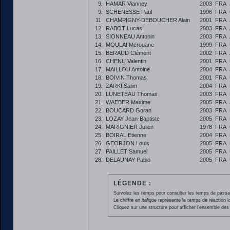
9.
HAMAR Vianney
2003
FRA
9.
SCHENESSE Paul
1996
FRA
11.
CHAMPIGNY-DEBOUCHER Alain
2001
FRA
12.
RABOT Lucas
2003
FRA
13.
SIONNEAU Antonin
2003
FRA
14.
MOULAI Merouane
1999
FRA
15.
BERAUD Clément
2002
FRA
16.
CHENU Valentin
2001
FRA
17.
MAILLOU Antoine
2004
FRA
18.
BOIVIN Thomas
2001
FRA
19.
ZARKI Salim
2004
FRA
20.
LUNETEAU Thomas
2003
FRA
21.
WAEBER Maxime
2005
FRA
22.
BOUCARD Goran
2003
FRA
23.
LOZAY Jean-Baptiste
2005
FRA
24.
MARIGNIER Julien
1978
FRA
25.
BOIRAL Etienne
2004
FRA
26.
GEORJON Louis
2005
FRA
27.
PAILLET Samuel
2005
FRA
28.
DELAUNAY Pablo
2005
FRA
LÉGENDE :
Survolez les temps pour consulter les temps de passage 
Le chiffre en
italique
représente le temps de réaction l
Cliquez sur une structure pour afficher l'ensemble des 