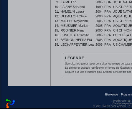
9.
JAIME Léa
2005
POR
JOUÉ NATA
10.
LAISNE Servane
1990
FRA
US ST-PIE
11.
HAMELIN Laura
2004
FRA
JOUÉ NATA
12.
DEBALLON Chloé
2006
FRA
AQUATIQUE
13.
MALPEL Maywenn
2005
FRA
US ST-PIE
14.
MEUSNIER Marion
2005
FRA
AQUATIQUE
15.
ROBINIER Nina
2006
FRA
CN CHINON
16.
LUNETEAU Camille
2005
FRA
LOCHES A.C
17.
BERNON-HEFKA Ella
2005
FRA
AQUATIQUE
18.
LECHARPENTIER Lea
2006
FRA
US CHAMBR
LÉGENDE :
Survolez les temps pour consulter les temps de passage 
Le chiffre en
italique
représente le temps de réaction l
Cliquez sur une structure pour afficher l'ensemble des 
Bienvenue
|
Progra
liveffn.com est
Ce site exploite
© 2011 liveffn.com version : 2.