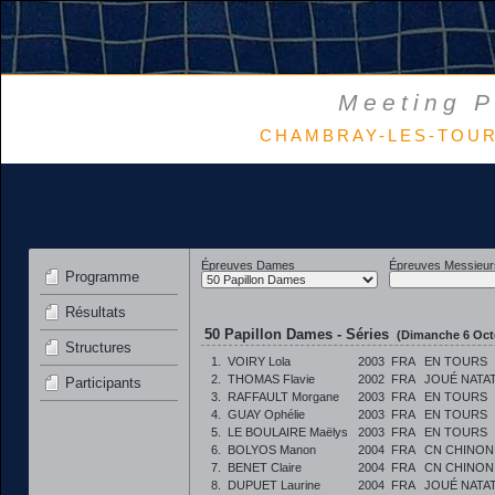
Meeting P
CHAMBRAY-LES-TOURS 
Épreuves Dames
Épreuves Messieur
Programme
Résultats
50 Papillon Dames - Séries
(Dimanche 6 Oct
Structures
1.
VOIRY Lola
2003
FRA
EN TOURS
2.
THOMAS Flavie
2002
FRA
JOUÉ NATA
Participants
3.
RAFFAULT Morgane
2003
FRA
EN TOURS
4.
GUAY Ophélie
2003
FRA
EN TOURS
5.
LE BOULAIRE Maëlys
2003
FRA
EN TOURS
6.
BOLYOS Manon
2004
FRA
CN CHINON
7.
BENET Claire
2004
FRA
CN CHINON
8.
DUPUET Laurine
2004
FRA
JOUÉ NATA