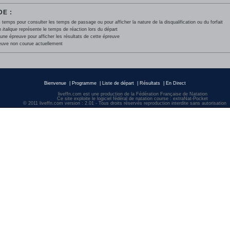
E :
 temps pour consulter les temps de passage ou pour afficher la nature de la disqualification ou du forfait
en
italique
représente le temps de réaction lors du départ
une épreuve pour afficher les résultats de cette épreuve
euve non courue actuellement
Bienvenue
|
Programme
|
Liste de départ
|
Résultats
|
En Direct
liveffn.com est une production de la Fédération Française de Natation
Ce site exploite le logiciel fédéral de natation course : extraNat-Pocket
© 2011 liveffn.com version : 2.01 - Tous droits réservés reproduction interdite sans autorisatio