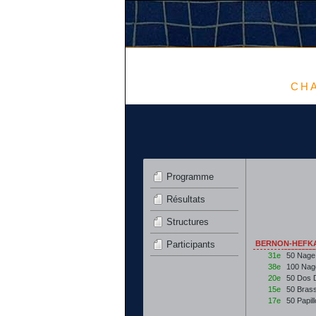
CHA
Programme
Résultats
Structures
Participants
BERNON-HEFKA 
31e
50 Nage
38e
100 Nag
20e
50 Dos 
15e
50 Bras
17e
50 Papil