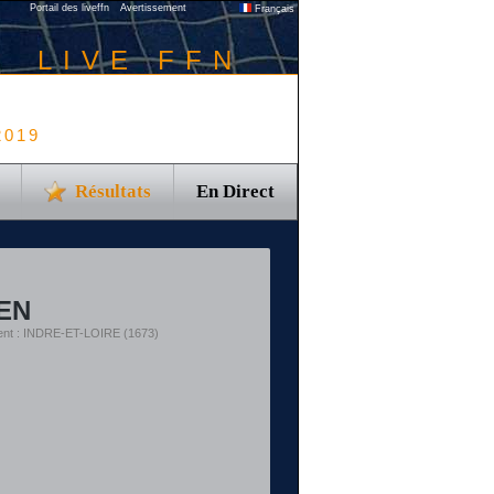
Portail des liveffn
Avertissement
Français
LIVE FFN
2019
Résultats
En Direct
EN
ent : INDRE-ET-LOIRE (1673)