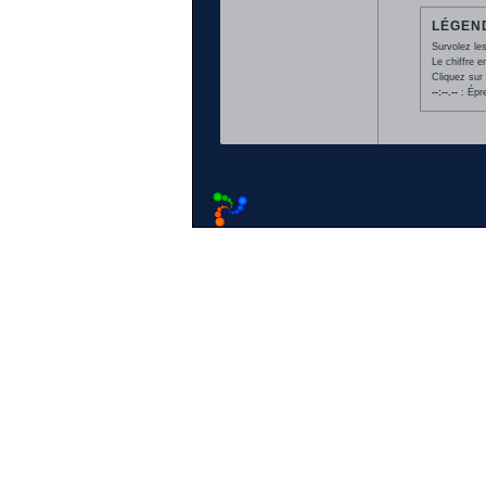
LÉGEND
Survolez les
Le chiffre 
Cliquez sur 
--:--.--
: Épr