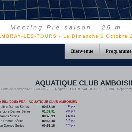
Meeting Pré-saison - 25 m
MBRAY-LES-TOURS - Le Dimanche 6 Octobre 
Bienvenue
Programme
AQUATIQUE CLUB AMBOISI
Code de la structure : 50603701796 - Région : CENTRE-VAL DE LOIRE (1580) - Départem
Ella (2005) FRA - AQUATIQUE CLUB AMBOISIEN
 Libre Dames Séries
00:38.10
497 pts
e Libre Dames Séries
01:32.91
261 pts
Dames Séries
00:43.93
530 pts
se Dames Séries
00:54.48
313 pts
lon Dames Séries
00:53.18
120 pts