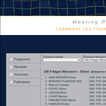
Meeting P
CHAMBRAY-LES-TOURS 
Épreuves Dames
Épreuves Messieur
Programme
Résultats
100 4 Nages Messieurs - Séries
(Dimanche 6
Structures
1.
DINE-MOREIRA Orhan
1998
FRA
E
2.
BERNARD-PLANESSE Eliott
2005
FRA
E
Participants
3.
MAILLOT Antoine
2002
FRA
E
4.
PICHOT Arthur
2003
FRA
E
5.
LAVIOSE Alexis
1987
FRA
E
6.
CUNAT Maxime
2002
FRA
E
7.
FABA BELTRAN Marius
2002
FRA
US
8.
HAMELIN Nicolas
1998
FRA
JO