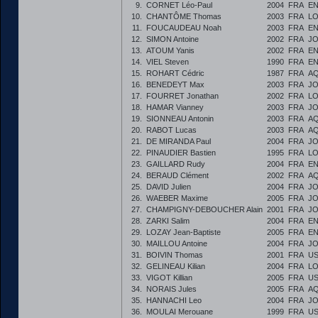
9.
CORNET Léo-Paul
2004
FRA
E
10.
CHANTÔME Thomas
2003
FRA
LO
11.
FOUCAUDEAU Noah
2003
FRA
E
12.
SIMON Antoine
2002
FRA
JO
13.
ATOUM Yanis
2002
FRA
E
14.
VIEL Steven
1990
FRA
E
15.
ROHART Cédric
1987
FRA
AQ
16.
BENEDEYT Max
2003
FRA
JO
17.
FOURRET Jonathan
2002
FRA
LO
18.
HAMAR Vianney
2003
FRA
JO
19.
SIONNEAU Antonin
2003
FRA
AQ
20.
RABOT Lucas
2003
FRA
AQ
21.
DE MIRANDA Paul
2004
FRA
JO
22.
PINAUDIER Bastien
1995
FRA
LO
23.
GAILLARD Rudy
2004
FRA
E
24.
BERAUD Clément
2002
FRA
AQ
25.
DAVID Julien
2004
FRA
JO
26.
WAEBER Maxime
2005
FRA
JO
27.
CHAMPIGNY-DEBOUCHER Alain
2001
FRA
JO
28.
ZARKI Salim
2004
FRA
E
29.
LOZAY Jean-Baptiste
2005
FRA
E
30.
MAILLOU Antoine
2004
FRA
JO
31.
BOIVIN Thomas
2001
FRA
US
32.
GELINEAU Kilian
2004
FRA
LO
33.
VIGOT Killian
2005
FRA
US
34.
NORAIS Jules
2005
FRA
AQ
35.
HANNACHI Leo
2004
FRA
JO
36.
MOULAI Merouane
1999
FRA
US