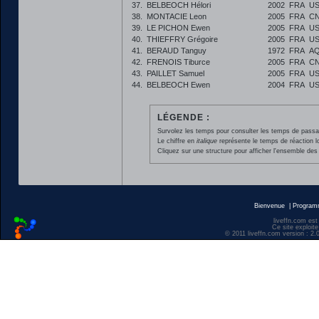
37.
BELBEOCH Hélori
2002
FRA
US
38.
MONTACIE Leon
2005
FRA
CN
39.
LE PICHON Ewen
2005
FRA
US
40.
THIEFFRY Grégoire
2005
FRA
US
41.
BERAUD Tanguy
1972
FRA
AQ
42.
FRENOIS Tiburce
2005
FRA
CN
43.
PAILLET Samuel
2005
FRA
US
44.
BELBEOCH Ewen
2004
FRA
US
LÉGENDE :
Survolez les temps pour consulter les temps de passage 
Le chiffre en
italique
représente le temps de réaction l
Cliquez sur une structure pour afficher l'ensemble des 
Bienvenue
|
Progra
liveffn.com est
Ce site exploite
© 2011 liveffn.com version : 2.