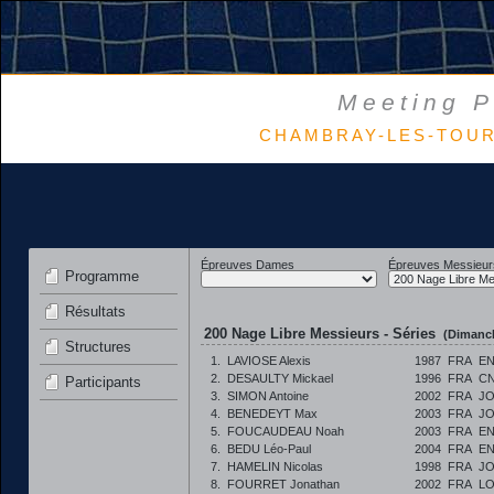
Meeting P
CHAMBRAY-LES-TOURS 
Épreuves Dames
Épreuves Messieur
Programme
Résultats
200 Nage Libre Messieurs - Séries
(Dimanch
Structures
1.
LAVIOSE Alexis
1987
FRA
E
2.
DESAULTY Mickael
1996
FRA
CN
Participants
3.
SIMON Antoine
2002
FRA
JO
4.
BENEDEYT Max
2003
FRA
JO
5.
FOUCAUDEAU Noah
2003
FRA
E
6.
BEDU Léo-Paul
2004
FRA
E
7.
HAMELIN Nicolas
1998
FRA
JO
8.
FOURRET Jonathan
2002
FRA
LO