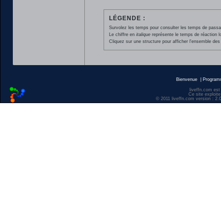
LÉGENDE :
Survolez les temps pour consulter les temps de passage 
Le chiffre en
italique
représente le temps de réaction l
Cliquez sur une structure pour afficher l'ensemble des 
Bienvenue
|
Progra
liveffn.com est
Ce site exploite
© 2011 liveffn.com version : 2.