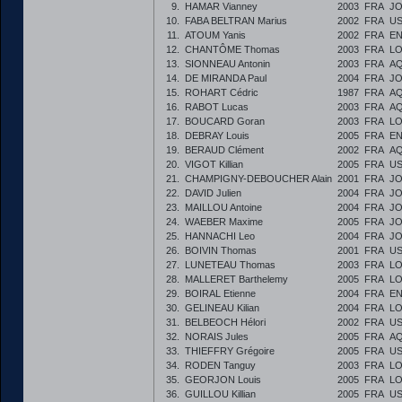
9.
HAMAR Vianney
2003
FRA
JO
10.
FABA BELTRAN Marius
2002
FRA
US
11.
ATOUM Yanis
2002
FRA
E
12.
CHANTÔME Thomas
2003
FRA
LO
13.
SIONNEAU Antonin
2003
FRA
AQ
14.
DE MIRANDA Paul
2004
FRA
JO
15.
ROHART Cédric
1987
FRA
AQ
16.
RABOT Lucas
2003
FRA
AQ
17.
BOUCARD Goran
2003
FRA
LO
18.
DEBRAY Louis
2005
FRA
E
19.
BERAUD Clément
2002
FRA
AQ
20.
VIGOT Killian
2005
FRA
US
21.
CHAMPIGNY-DEBOUCHER Alain
2001
FRA
JO
22.
DAVID Julien
2004
FRA
JO
23.
MAILLOU Antoine
2004
FRA
JO
24.
WAEBER Maxime
2005
FRA
JO
25.
HANNACHI Leo
2004
FRA
JO
26.
BOIVIN Thomas
2001
FRA
US
27.
LUNETEAU Thomas
2003
FRA
LO
28.
MALLERET Barthelemy
2005
FRA
LO
29.
BOIRAL Etienne
2004
FRA
E
30.
GELINEAU Kilian
2004
FRA
LO
31.
BELBEOCH Hélori
2002
FRA
US
32.
NORAIS Jules
2005
FRA
AQ
33.
THIEFFRY Grégoire
2005
FRA
US
34.
RODEN Tanguy
2003
FRA
LO
35.
GEORJON Louis
2005
FRA
LO
36.
GUILLOU Killian
2005
FRA
US