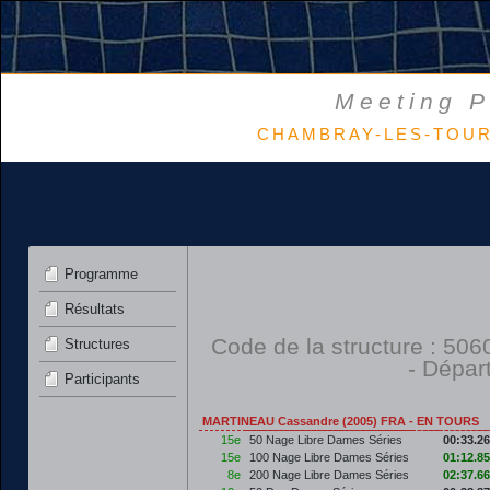
Meeting P
CHAMBRAY-LES-TOURS 
Programme
Résultats
Code de la structure : 5
Structures
- Dépar
Participants
MARTINEAU Cassandre (2005) FRA - EN TOURS
15e
50 Nage Libre Dames Séries
00:33.26
15e
100 Nage Libre Dames Séries
01:12.85
8e
200 Nage Libre Dames Séries
02:37.66