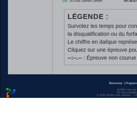
10e
50 Dos Dames Séries
00:38.87
LÉGENDE :
Survolez les temps pour cons
la disqualification ou du forfa
Le chiffre en
italique
représen
Cliquez sur une épreuve pour
--:--.--
: Épreuve non courue
Bienvenue
|
Progra
liveffn.com est
Ce site exploite
© 2011 liveffn.com version : 2.