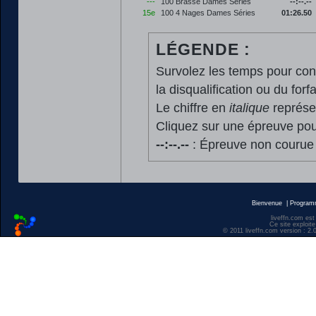
---
100 Brasse Dames Séries
--:--.--
15e
100 4 Nages Dames Séries
01:26.50
LÉGENDE :
Survolez les temps pour cons
la disqualification ou du forfa
Le chiffre en
italique
représen
Cliquez sur une épreuve pour
--:--.--
: Épreuve non courue
Bienvenue
|
Progra
liveffn.com est
Ce site exploite
© 2011 liveffn.com version : 2.