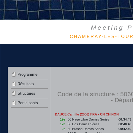
Meeting P
CHAMBRAY-LES-TOURS 
Programme
Résultats
Code de la structure : 5
Structures
- Dépar
Participants
DAUCE Camille (2006) FRA - CN CHINON
19e
50 Nage Libre Dames Séries
00:34.43
12e
50 Dos Dames Séries
00:40.48
2e
50 Brasse Dames Séries
00:42.40