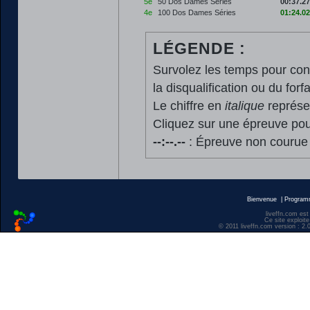
5e
50 Dos Dames Séries
00:37.27
4e
100 Dos Dames Séries
01:24.02
LÉGENDE :
Survolez les temps pour cons
la disqualification ou du forfa
Le chiffre en
italique
représen
Cliquez sur une épreuve pour
--:--.--
: Épreuve non courue
Bienvenue
|
Progra
liveffn.com est
Ce site exploite
© 2011 liveffn.com version : 2.