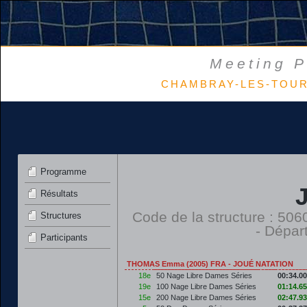
Meeting P
CHAMBRAY-LES-TOURS 
Programme
Résultats
Code de la structure : 5
Structures
- Dépar
Participants
THOMAS Emma (2005) FRA - JOUÉ NATATION
18e
50 Nage Libre Dames Séries
00:34.00
19e
100 Nage Libre Dames Séries
01:14.65
15e
200 Nage Libre Dames Séries
02:47.93