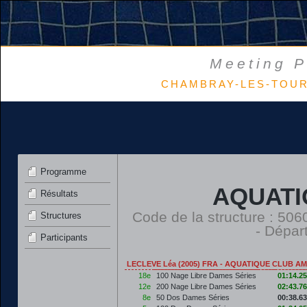
Meeting P
CHAMBRAY-LES-TOURS 
Programme
AQUATI
Résultats
Code de la structure : 5
Structures
- Dépar
Participants
LECLEVE Léa (2005) FRA - AQUATIQUE CLUB A
18e
100 Nage Libre Dames Séries
01:14.25
12e
200 Nage Libre Dames Séries
02:43.76
8e
50 Dos Dames Séries
00:38.63