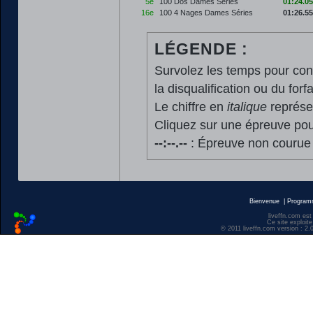
5e
100 Dos Dames Séries
01:24.05
16e
100 4 Nages Dames Séries
01:26.55
LÉGENDE :
Survolez les temps pour cons
la disqualification ou du forfa
Le chiffre en
italique
représen
Cliquez sur une épreuve pour
--:--.--
: Épreuve non courue
Bienvenue
|
Progra
liveffn.com est
Ce site exploite
© 2011 liveffn.com version : 2.