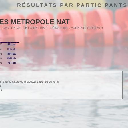
RÉSULTATS PAR PARTICIPANTS
ES METROPOLE NAT
ion : CENTRE-VAL DE LOIRE (1580) - Département : EURE-ET-LOIR (1607)
T
69
888 pts
69
866 pts
71
884 pts
69
698 pts
71
714 pts
cher la nature de la disqualification ou du forfait
t
ve