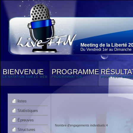
Meeting de la Liberté 2
Du Vendredi 1
er
au Dimanche 3
BIENVENUE
PROGRAMME
RÉSULTA
LA NATATION SUR LE WEB
PROGRAMMATION
POUR TOUT SAVOI
listes
Statistiques
Épreuves
Nombre d'engagements individuels:4
Structures