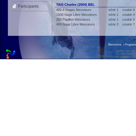
TAIS Charles (2004) BEL
Participants
400 4 Nages Messieurs
série 1
couloir 6
1500 Nage Libre Messieurs
série 1
couloir 4
200 Papillon Messieurs
série 1
couloir 5
400 Nage Libre Messieurs
série 3
couloir 7
Bienvenue
|
Progra
liveffn.com est
Ce site exploite
© 2011 liveffn.com version : 2.