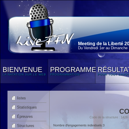
Meeting de la Liberté 2
Du Vendredi 1
er
au Dimanche 3
BIENVENUE
PROGRAMME
RÉSULTA
LA NATATION SUR LE WEB
PROGRAMMATION
POUR TOUT SAVOI
listes
Statistiques
CO
Épreuves
Code de la structure : 14
Structures
Nombre d'engagements individuels:3