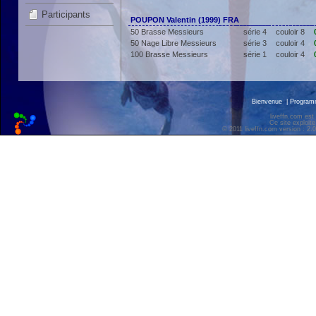
Participants
POUPON Valentin (1999) FRA
50 Brasse Messieurs
série 4
couloir 8
50 Nage Libre Messieurs
série 3
couloir 4
100 Brasse Messieurs
série 1
couloir 4
Bienvenue
|
Progra
liveffn.com est
Ce site exploite
© 2011 liveffn.com version : 2.