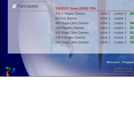
Participants
TANGUY Yuna (2008) FRA
400 4 Nages Dames
série 1
couloir 6
05
50 Dos Dames
série 1
couloir 1
400 Nage Libre Dames
série 1
couloir 1
04
100 Papillon Dames
série 4
couloir 1
01
100 Nage Libre Dames
série 3
couloir 4
01
200 4 Nages Dames
série 3
couloir 1
02
800 Nage Libre Dames
série 1
couloir 4
10
Bienvenue
|
Progra
liveffn.com est
Ce site exploite
© 2011 liveffn.com version : 2.