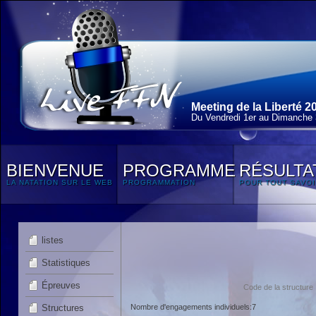
Meeting de la Liberté 2
Du Vendredi 1
er
au Dimanche 3
BIENVENUE
PROGRAMME
RÉSULTA
LA NATATION SUR LE WEB
PROGRAMMATION
POUR TOUT SAVOI
listes
Statistiques
Épreuves
Code de la structur
Structures
Nombre d'engagements individuels:7