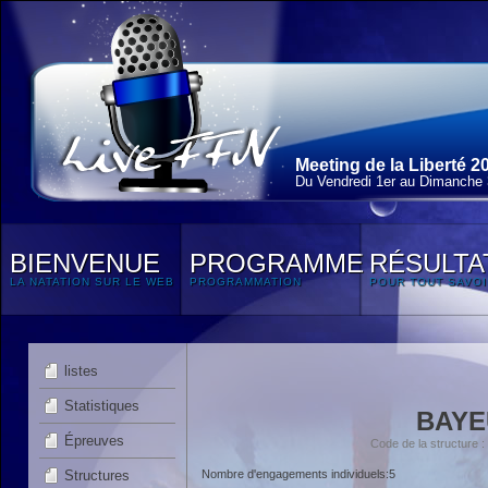
Meeting de la Liberté 2
Du Vendredi 1
er
au Dimanche 3
BIENVENUE
PROGRAMME
RÉSULTA
LA NATATION SUR LE WEB
PROGRAMMATION
POUR TOUT SAVOI
listes
Statistiques
BAYE
Épreuves
Code de la structure
Structures
Nombre d'engagements individuels:5