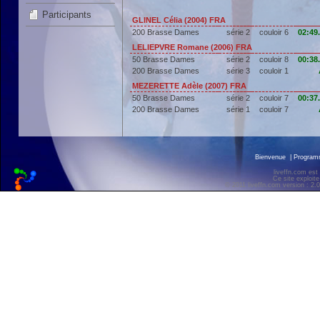
Participants
GLINEL Célia (2004) FRA
200 Brasse Dames
série 2
couloir 6
02:49
LELIEPVRE Romane (2006) FRA
50 Brasse Dames
série 2
couloir 8
00:38
200 Brasse Dames
série 3
couloir 1
MEZERETTE Adèle (2007) FRA
50 Brasse Dames
série 2
couloir 7
00:37
200 Brasse Dames
série 1
couloir 7
Bienvenue
|
Progra
liveffn.com est
Ce site exploite
© 2011 liveffn.com version : 2.