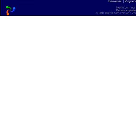
Bienvenue
|
Progra
liveffn.com est
Ce site exploite
© 2011 liveffn.com version : 2.