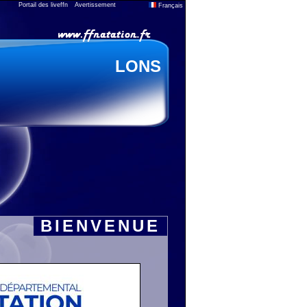
Portail des liveffn
Avertissement
Français
LONS
BIENVENUE