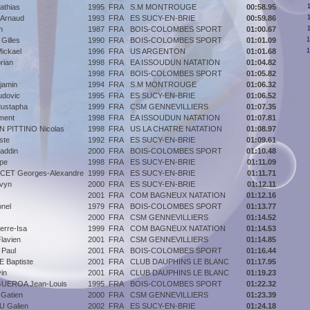
thias
1995
FRA
S.M MONTROUGE
00:58.95
Arnaud
1993
FRA
ES SUCY-EN-BRIE
00:59.86
n
1987
FRA
BOIS-COLOMBES SPORT
01:00.67
illes
1990
FRA
BOIS-COLOMBES SPORT
01:01.09
1
ickael
1996
FRA
US ARGENTON
01:01.68
1
rian
1998
FRA
EA ISSOUDUN NATATION
01:04.82
1998
FRA
BOIS-COLOMBES SPORT
01:05.82
jamin
1994
FRA
S.M MONTROUGE
01:06.32
dovic
1995
FRA
ES SUCY-EN-BRIE
01:06.52
ustapha
1999
FRA
CSM GENNEVILLIERS
01:07.35
ment
1998
FRA
EA ISSOUDUN NATATION
01:07.81
PITTINO Nicolas
1998
FRA
US LA CHATRE NATATION
01:08.97
ste
1992
FRA
ES SUCY-EN-BRIE
01:09.61
addin
2000
FRA
BOIS-COLOMBES SPORT
01:10.48
ppe
1998
FRA
ES SUCY-EN-BRIE
01:11.09
ET Georges-Alexandre
1999
FRA
ES SUCY-EN-BRIE
01:11.71
vyn
2000
FRA
ES SUCY-EN-BRIE
01:12.11
2001
FRA
COM BAGNEUX NATATION
01:12.16
nel
1979
FRA
BOIS-COLOMBES SPORT
01:13.77
2000
FRA
CSM GENNEVILLIERS
01:14.52
rre-Isa
1999
FRA
COM BAGNEUX NATATION
01:14.53
lavien
2001
FRA
CSM GENNEVILLIERS
01:14.85
Paul
2001
FRA
BOIS-COLOMBES SPORT
01:16.44
Baptiste
2001
FRA
CLUB DAUPHINS LE BLANC
01:17.95
in
2001
FRA
CLUB DAUPHINS LE BLANC
01:19.23
UEROA Jean-Louis
1995
FRA
BOIS-COLOMBES SPORT
01:22.32
Gatien
2000
FRA
CSM GENNEVILLIERS
01:23.39
 Galien
2002
FRA
ES SUCY-EN-BRIE
01:24.18