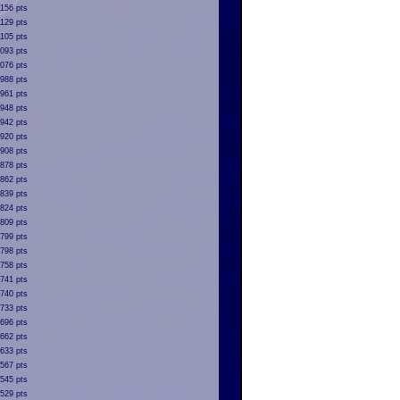
1156 pts
1129 pts
1105 pts
093 pts
076 pts
988 pts
961 pts
948 pts
942 pts
920 pts
908 pts
878 pts
862 pts
839 pts
824 pts
809 pts
799 pts
798 pts
758 pts
741 pts
740 pts
733 pts
696 pts
662 pts
633 pts
567 pts
545 pts
529 pts