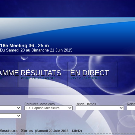
18e Meeting 36 - 25 m
Du Samedi 20 au Dimanche 21 Juin 2015
AMME
RÉSULTATS
EN DIRECT
N
POUR TOUT SAVOIR
VIVEZ L'ACTION !
Épreuves Messieurs
Relais Dames
Relai
Messieurs - Séries
(Samedi 20 Juin 2015 - 13h42)