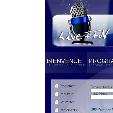
BIENVENUE
PROGR
LA NATATION SUR LE WEB
PROGRAMMATIO
Programme
Épreuves Dames
Résultats
Relais Mixtes
Structures
100 Papillon 
Participants