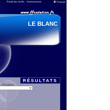
Portail des liveffn
Avertissement
Français
LE BLANC
RÉSULTATS
s Messieurs