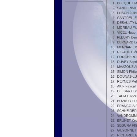
1.
BECQUET Ma
2.
SANDERINK 
3.
LOSCH Julie
4.
CANTRELLE G
5.
DESAULTY M
6.
MOREAU Flo
7.
VICEL Hugo
8.
FLEURY Ben
9.
BERNARD Lu
10.
MENNANE M
11.
RIGAUD Clé
12.
PORCHERON 
13.
DUVEY Bapti
14.
MAAZOUZ Al
15.
SIMON Phili
16.
DOUNAS-LUC
17.
REYNES Mel
18.
AKIF Faycal
19.
DELSART Lio
20.
TAPIA Olivier
21.
BOZKURT Pie
22.
FRANCOIS F
23.
SCHNEIDER 
24.
VANDROMME 
25.
BRUNET Kev
26.
SEGURA FIG
27.
GUYONNET 
28.
RICHARDEAU