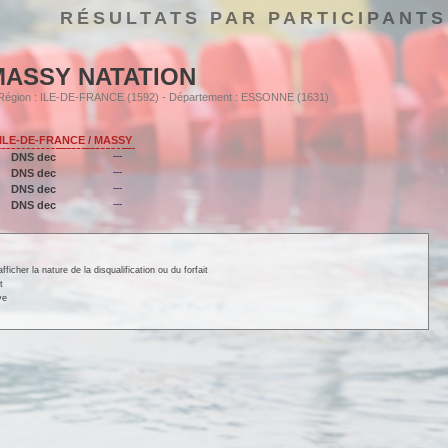
RÉSULTATS PAR PARTICIPANTS
MASSY NATATION
- Région : ILE-DE-FRANCE (1592) - Département : ESSONNE (1631)
 ILE-DE-FRANCE / MASSY
DNS dec
---
DNS dec
---
DNS dec
---
DNS dec
---
cher la nature de la disqualification ou du forfait
t
ve