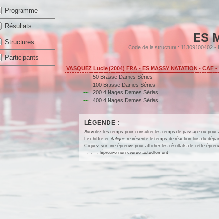
Programme
Résultats
ES 
Structures
Code de la structure : 11309100402 
Participants
VASQUEZ Lucie (2004) FRA - ES MASSY NATATION - CAF -
---
50 Brasse Dames Séries
---
100 Brasse Dames Séries
---
200 4 Nages Dames Séries
---
400 4 Nages Dames Séries
LÉGENDE :
Survolez les temps pour consulter les temps de passage ou pour affi
Le chiffre en
italique
représente le temps de réaction lors du dépar
Cliquez sur une épreuve pour afficher les résultats de cette épreu
--:--.--
: Épreuve non courue actuellement