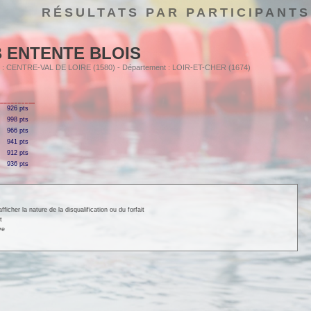
RÉSULTATS PAR PARTICIPANTS
 ENTENTE BLOIS
ion : CENTRE-VAL DE LOIRE (1580) - Département : LOIR-ET-CHER (1674)
926 pts
998 pts
966 pts
941 pts
912 pts
936 pts
cher la nature de la disqualification ou du forfait
t
ve