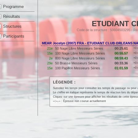
Programme
Résultats
ETUDIANT C
Structures
Code de la structure : 50604503295 - 
Participants
MEAR Jocelyn (2007) FRA - ETUDIANT CLUB ORLEANS N
21e
50 Nage Libre Messieurs Séries
00:25.61
+0.
15e
100 Nage Libre Messieurs Séries
00:55.57
+0.
2e
800 Nage Libre Messieurs Séries
08:59.43
+0.
29e
50 Brasse Messieurs Séries
00:33.36
+0.
15e
100 Papillon Messieurs Séries
01:01.59
+0.
LÉGENDE :
Survolez les temps pour consulter les temps de passage ou pour affi
Le chiffre en
italique
représente le temps de réaction lors du dépar
Cliquez sur une épreuve pour afficher les résultats de cette épreu
--:--.--
: Épreuve non courue actuellement