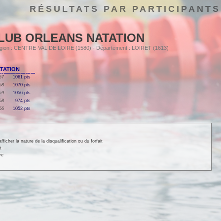
RÉSULTATS PAR PARTICIPANTS
LUB ORLEANS NATATION
Région : CENTRE-VAL DE LOIRE (1580) - Département : LOIRET (1613)
ATATION
67
1061 pts
68
1070 pts
69
1056 pts
68
974 pts
66
1052 pts
cher la nature de la disqualification ou du forfait
t
ve