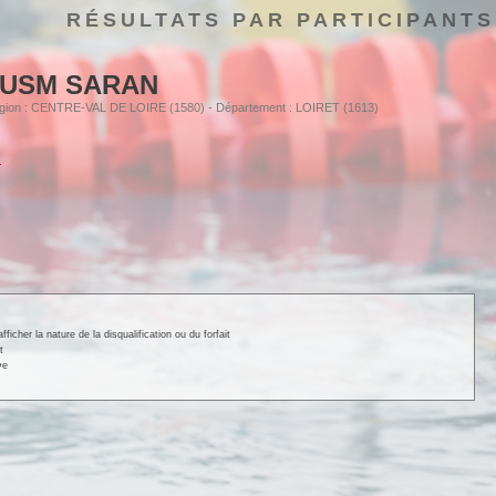
RÉSULTATS PAR PARTICIPANTS
USM SARAN
Région : CENTRE-VAL DE LOIRE (1580) - Département : LOIRET (1613)
cher la nature de la disqualification ou du forfait
t
ve