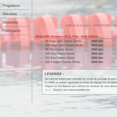
Programme
Résultats
Structures
Code de la structure : 50604501083 - 
Participants
BRAGARD Romane (2011) FRA - USM SARAN
---
50 Nage Libre Dames Séries
DNS dec
---
---
100 Nage Libre Dames Séries
DNS dec
---
---
50 Dos Dames Séries
DNS dec
---
---
100 Dos Dames Séries
DNS dec
---
---
200 Dos Dames Séries
DNS dec
---
---
200 4 Nages Dames Séries
DNS dec
---
LÉGENDE :
Survolez les temps pour consulter les temps de passage ou pour affi
Le chiffre en
italique
représente le temps de réaction lors du dépar
Cliquez sur une épreuve pour afficher les résultats de cette épreu
--:--.--
: Épreuve non courue actuellement