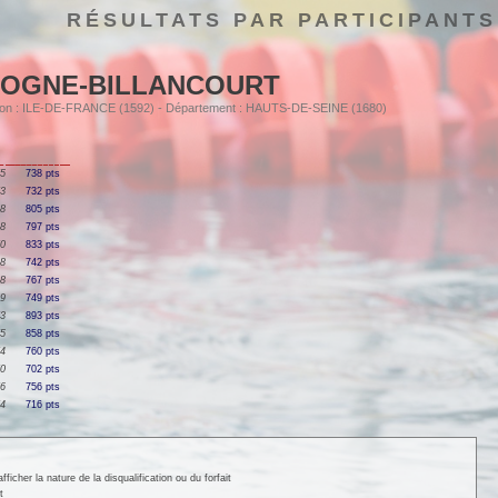
RÉSULTATS PAR PARTICIPANTS
LOGNE-BILLANCOURT
égion : ILE-DE-FRANCE (1592) - Département : HAUTS-DE-SEINE (1680)
75
738 pts
73
732 pts
68
805 pts
68
797 pts
70
833 pts
68
742 pts
68
767 pts
69
749 pts
73
893 pts
75
858 pts
74
760 pts
70
702 pts
76
756 pts
74
716 pts
cher la nature de la disqualification ou du forfait
t