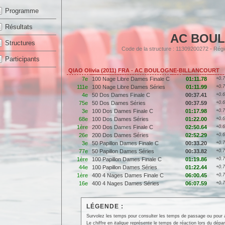
Programme
Résultats
AC BOU
Structures
Code de la structure : 11309200272 - R
Participants
QIAO Olivia (2011) FRA - AC BOULOGNE-BILLANCOURT
7e
100 Nage Libre Dames Finale C
01:11.78
+0.
111e
100 Nage Libre Dames Séries
01:11.99
+0.
4e
50 Dos Dames Finale C
00:37.41
+0.
75e
50 Dos Dames Séries
00:37.59
+0.
3e
100 Dos Dames Finale C
01:17.98
+0.
68e
100 Dos Dames Séries
01:22.00
+0.
1ère
200 Dos Dames Finale C
02:50.64
+0.
26e
200 Dos Dames Séries
02:52.29
+0.
3e
50 Papillon Dames Finale C
00:33.20
+0.
77e
50 Papillon Dames Séries
00:33.82
+0.
1ère
100 Papillon Dames Finale C
01:19.86
+0.
44e
100 Papillon Dames Séries
01:22.44
+0.
1ère
400 4 Nages Dames Finale C
06:00.45
+0.
16e
400 4 Nages Dames Séries
06:07.59
+0.
LÉGENDE :
Survolez les temps pour consulter les temps de passage ou pour affi
Le chiffre en
italique
représente le temps de réaction lors du dépar