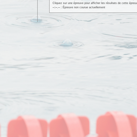
Cliquez sur une épreuve pour afficher les résultats de cette épreu
--:--.--
: Épreuve non courue actuellement