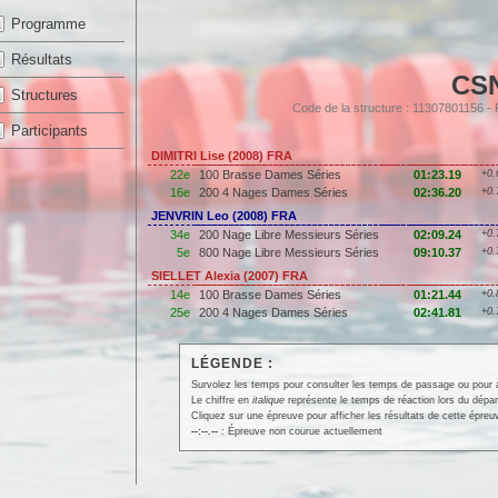
Programme
Résultats
CS
Structures
Code de la structure : 11307801156 
Participants
DIMITRI Lise (2008) FRA
22e
100 Brasse Dames Séries
01:23.19
+0.
16e
200 4 Nages Dames Séries
02:36.20
+0.
JENVRIN Leo (2008) FRA
34e
200 Nage Libre Messieurs Séries
02:09.24
+0.
5e
800 Nage Libre Messieurs Séries
09:10.37
+0.
SIELLET Alexia (2007) FRA
14e
100 Brasse Dames Séries
01:21.44
+0.
25e
200 4 Nages Dames Séries
02:41.81
+0.
LÉGENDE :
Survolez les temps pour consulter les temps de passage ou pour affi
Le chiffre en
italique
représente le temps de réaction lors du dépar
Cliquez sur une épreuve pour afficher les résultats de cette épreu
--:--.--
: Épreuve non courue actuellement