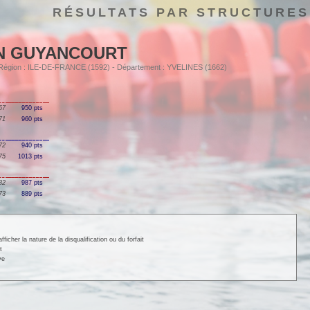
RÉSULTATS PAR STRUCTURES
N GUYANCOURT
- Région : ILE-DE-FRANCE (1592) - Département : YVELINES (1662)
67
950 pts
71
960 pts
72
940 pts
75
1013 pts
82
987 pts
73
889 pts
cher la nature de la disqualification ou du forfait
t
ve