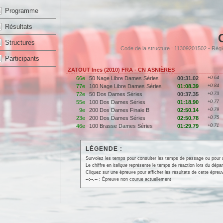
Programme
Résultats
Structures
Code de la structure : 11309201502 - R
Participants
ZATOUT Ines (2010) FRA - CN ASNIÈRES
66e
50 Nage Libre Dames Séries
00:31.02
+0.64
77e
100 Nage Libre Dames Séries
01:08.39
+0.84
72e
50 Dos Dames Séries
00:37.35
+0.73
55e
100 Dos Dames Séries
01:18.90
+0.77
9e
200 Dos Dames Finale B
02:50.14
+0.79
23e
200 Dos Dames Séries
02:50.78
+0.75
46e
100 Brasse Dames Séries
01:29.79
+0.71
LÉGENDE :
Survolez les temps pour consulter les temps de passage ou pour affi
Le chiffre en
italique
représente le temps de réaction lors du dépar
Cliquez sur une épreuve pour afficher les résultats de cette épreu
--:--.--
: Épreuve non courue actuellement