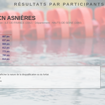
RÉSULTATS PAR PARTICIPANTS
CN ASNIÈRES
égion : ILE-DE-FRANCE (1592) - Département : HAUTS-DE-SEINE (1680)
887 pts
837 pts
808 pts
812 pts
773 pts
766 pts
814 pts
cher la nature de la disqualification ou du forfait
t
ve