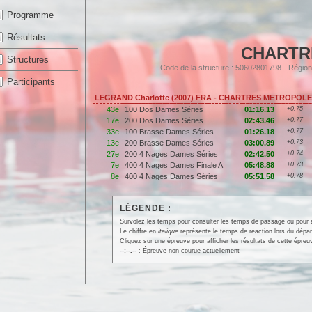
Programme
Résultats
CHARTR
Structures
Code de la structure : 50602801798 - Rég
Participants
LEGRAND Charlotte (2007) FRA - CHARTRES METROPOLE
43e
100 Dos Dames Séries
01:16.13
+0.75
17e
200 Dos Dames Séries
02:43.46
+0.77
33e
100 Brasse Dames Séries
01:26.18
+0.77
13e
200 Brasse Dames Séries
03:00.89
+0.73
27e
200 4 Nages Dames Séries
02:42.50
+0.74
7e
400 4 Nages Dames Finale A
05:48.88
+0.73
8e
400 4 Nages Dames Séries
05:51.58
+0.78
LÉGENDE :
Survolez les temps pour consulter les temps de passage ou pour affi
Le chiffre en
italique
représente le temps de réaction lors du dépar
Cliquez sur une épreuve pour afficher les résultats de cette épreu
--:--.--
: Épreuve non courue actuellement