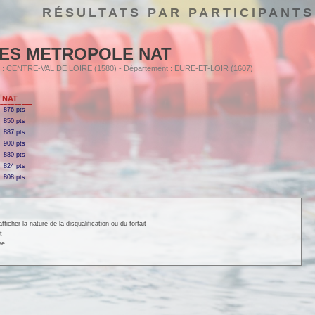
RÉSULTATS PAR PARTICIPANTS
ES METROPOLE NAT
ion : CENTRE-VAL DE LOIRE (1580) - Département : EURE-ET-LOIR (1607)
 NAT
876 pts
850 pts
887 pts
900 pts
880 pts
824 pts
808 pts
cher la nature de la disqualification ou du forfait
t
ve