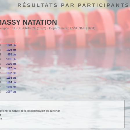
RÉSULTATS PAR PARTICIPANTS
MASSY NATATION
- Région : ILE-DE-FRANCE (1592) - Département : ESSONNE (1631)
0
1128 pts
1
1126 pts
4
995 pts
0
1031 pts
0
1010 pts
4
1127 pts
2
1132 pts
1
1158 pts
5
1124 pts
2
1095 pts
0
1067 pts
cher la nature de la disqualification ou du forfait
t
ve