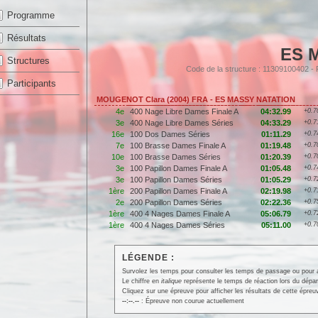
Programme
Résultats
ES 
Structures
Code de la structure : 11309100402 
Participants
MOUGENOT Clara (2004) FRA - ES MASSY NATATION
4e
400 Nage Libre Dames Finale A
04:32.99
+0.7
3e
400 Nage Libre Dames Séries
04:33.29
+0.7
16e
100 Dos Dames Séries
01:11.29
+0.7
7e
100 Brasse Dames Finale A
01:19.48
+0.7
10e
100 Brasse Dames Séries
01:20.39
+0.7
3e
100 Papillon Dames Finale A
01:05.48
+0.7
3e
100 Papillon Dames Séries
01:05.29
+0.7
1ère
200 Papillon Dames Finale A
02:19.98
+0.7
2e
200 Papillon Dames Séries
02:22.36
+0.7
1ère
400 4 Nages Dames Finale A
05:06.79
+0.7
1ère
400 4 Nages Dames Séries
05:11.00
+0.7
LÉGENDE :
Survolez les temps pour consulter les temps de passage ou pour affi
Le chiffre en
italique
représente le temps de réaction lors du dépar
Cliquez sur une épreuve pour afficher les résultats de cette épreu
--:--.--
: Épreuve non courue actuellement