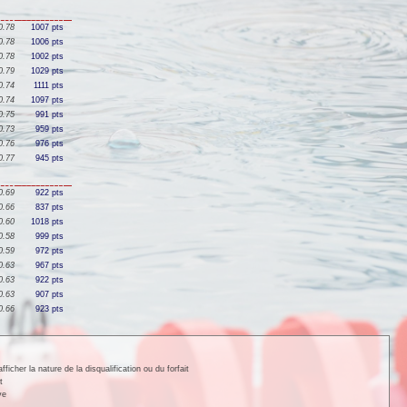
0.78
1007 pts
0.78
1006 pts
0.78
1002 pts
0.79
1029 pts
0.74
1111 pts
0.74
1097 pts
0.75
991 pts
0.73
959 pts
0.76
976 pts
0.77
945 pts
0.69
922 pts
0.66
837 pts
0.60
1018 pts
0.58
999 pts
0.59
972 pts
0.63
967 pts
0.63
922 pts
0.63
907 pts
0.66
923 pts
cher la nature de la disqualification ou du forfait
t
ve