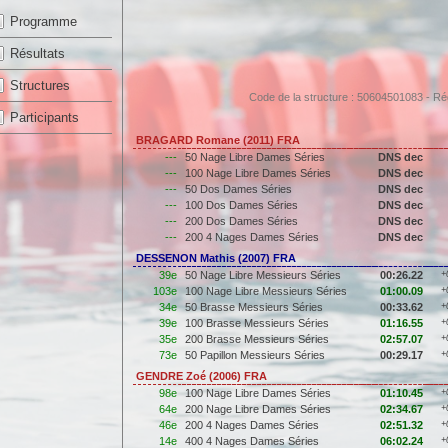
Programme
Résultats
Structures
Code de la structure : 50604501083 - 
Participants
BRAGARD Romane (2011) FRA
---
50 Nage Libre Dames Séries
DNS dec
---
100 Nage Libre Dames Séries
DNS dec
---
50 Dos Dames Séries
DNS dec
---
100 Dos Dames Séries
DNS dec
---
200 Dos Dames Séries
DNS dec
---
200 4 Nages Dames Séries
DNS dec
DESSENON Mathis (2007) FRA
39e
50 Nage Libre Messieurs Séries
00:26.22
+
103e
100 Nage Libre Messieurs Séries
01:00.09
+
34e
50 Brasse Messieurs Séries
00:33.62
+
39e
100 Brasse Messieurs Séries
01:16.55
+
35e
200 Brasse Messieurs Séries
02:57.07
+
73e
50 Papillon Messieurs Séries
00:29.17
+
GENDRE Zoé (2006) FRA
98e
100 Nage Libre Dames Séries
01:10.45
+
64e
200 Nage Libre Dames Séries
02:34.67
+
46e
200 4 Nages Dames Séries
02:51.32
+
14e
400 4 Nages Dames Séries
06:02.24
+