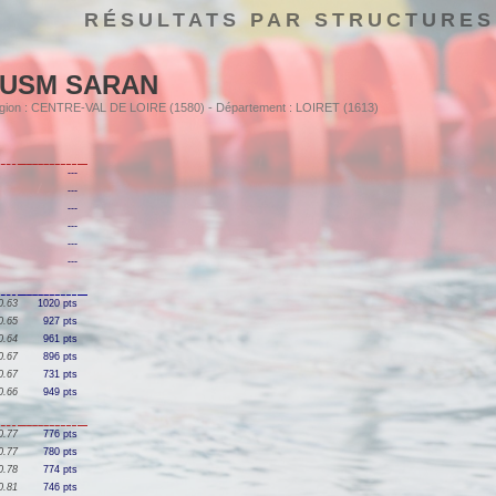
RÉSULTATS PAR STRUCTURES
USM SARAN
Région : CENTRE-VAL DE LOIRE (1580) - Département : LOIRET (1613)
---
---
---
---
---
---
0.63
1020 pts
0.65
927 pts
0.64
961 pts
0.67
896 pts
0.67
731 pts
0.66
949 pts
0.77
776 pts
0.77
780 pts
0.78
774 pts
0.81
746 pts