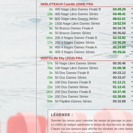
VARLOTEAUX Camille (2009) FRA
2e
400 Nage Libre Dames Finale B
04:49.29
+
13e
400 Nage Libre Dames Séries
04:49.41
+
4e
800 Nage Libre Dames Séries
09:52.61
+
2e
1500 Nage Libre Dames Séries
18:52.54
+
3e
50 Brasse Dames Finale A
00:34.76
+
4e
50 Brasse Dames Séries
00:35.02
+
1ère
200 4 Nages Dames Finale B
02:33.82
+
17e
200 4 Nages Dames Séries
02:36.29
+
3e
400 4 Nages Dames Finale A
05:24.65
+
4e
400 4 Nages Dames Séries
05:29.31
+
VENTOLINI Elly (2010) FRA
57e
50 Nage Libre Dames Séries
00:30.46
+
76e
100 Nage Libre Dames Séries
01:08.38
+
2e
50 Dos Dames Finale B
00:33.12
+
23e
50 Dos Dames Séries
00:33.47
+
3e
100 Dos Dames Finale B
01:12.21
+
22e
100 Dos Dames Séries
01:12.41
+
1ère
200 Dos Dames Finale B
02:37.45
+
12e
200 Dos Dames Séries
02:38.69
+
54e
50 Papillon Dames Séries
00:32.68
+
LÉGENDE :
Survolez les temps pour consulter les temps de passage ou pour affi
Le chiffre en
italique
représente le temps de réaction lors du dépar
Cliquez sur une épreuve pour afficher les résultats de cette épreu