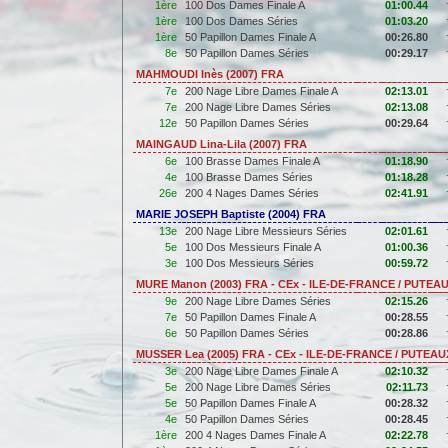
1ère
100 Dos Dames Finale A
01:00.44
1ère
100 Dos Dames Séries
01:03.20
1ère
50 Papillon Dames Finale A
00:26.80
8e
50 Papillon Dames Séries
00:29.17
MAHMOUDI Inès (2007) FRA
7e
200 Nage Libre Dames Finale A
02:13.01
7e
200 Nage Libre Dames Séries
02:13.08
12e
50 Papillon Dames Séries
00:29.64
MAINGAUD Lina-Lila (2007) FRA
6e
100 Brasse Dames Finale A
01:18.90
4e
100 Brasse Dames Séries
01:18.28
26e
200 4 Nages Dames Séries
02:41.91
MARIE JOSEPH Baptiste (2004) FRA
13e
200 Nage Libre Messieurs Séries
02:01.61
5e
100 Dos Messieurs Finale A
01:00.36
3e
100 Dos Messieurs Séries
00:59.72
MURE Manon (2003) FRA - CEx - ILE-DE-FRANCE / PUTEA
9e
200 Nage Libre Dames Séries
02:15.26
7e
50 Papillon Dames Finale A
00:28.55
6e
50 Papillon Dames Séries
00:28.86
MUSSER Lea (2005) FRA - CEx - ILE-DE-FRANCE / PUTEAU
3e
200 Nage Libre Dames Finale A
02:10.32
5e
200 Nage Libre Dames Séries
02:11.73
5e
50 Papillon Dames Finale A
00:28.32
4e
50 Papillon Dames Séries
00:28.45
1ère
200 4 Nages Dames Finale A
02:22.78