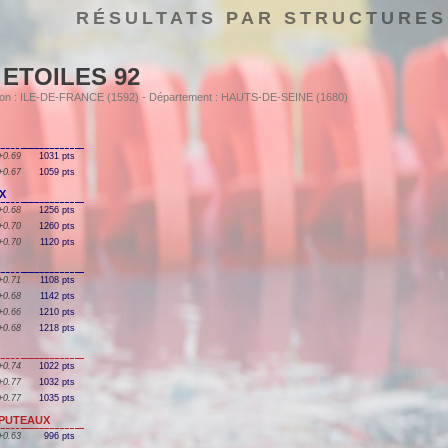
RÉSULTATS PAR STRUCTURES
ETOILES 92
égion : ILE-DE-FRANCE (1592) - Département : HAUTS-DE-SEINE (1680)
+0.69
1031 pts
+0.67
1059 pts
UX
+0.68
1256 pts
+0.70
1260 pts
+0.70
1120 pts
+0.71
1108 pts
+0.68
1142 pts
+0.66
1210 pts
+0.68
1218 pts
+0.74
1022 pts
+0.77
1032 pts
+0.77
1035 pts
/ PUTEAUX
+0.63
996 pts