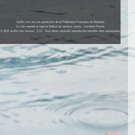
liveffn.com est une production de la Fédération Française de Natation
Ce site exploite le logiciel fédéral de natation course : extraNat-Pocket
© 2011 liveffn.com version : 2.01 - Tous droits réservés reproduction interdite sans autorisation