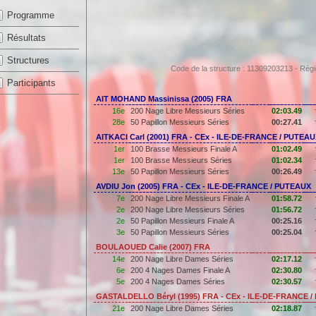
Programme
Résultats
Structures
Code de la structure : 11309203213 - R
Participants
AIT MOHAND Massinissa (2005) FRA
16e
200 Nage Libre Messieurs Séries
02:03.49
28e
50 Papillon Messieurs Séries
00:27.41
AITKACI Carl (2001) FRA - CEx - ILE-DE-FRANCE / PUTEA
1er
100 Brasse Messieurs Finale A
01:02.49
1er
100 Brasse Messieurs Séries
01:02.34
13e
50 Papillon Messieurs Séries
00:26.49
AVDIU Jon (2005) FRA - CEx - ILE-DE-FRANCE / PUTEAUX
7e
200 Nage Libre Messieurs Finale A
01:58.72
2e
200 Nage Libre Messieurs Séries
01:56.72
2e
50 Papillon Messieurs Finale A
00:25.16
3e
50 Papillon Messieurs Séries
00:25.04
BOULAOUED Calie (2007) FRA
14e
200 Nage Libre Dames Séries
02:17.12
6e
200 4 Nages Dames Finale A
02:30.80
5e
200 4 Nages Dames Séries
02:30.57
GASTALDELLO Béryl (1995) FRA - CEx - ILE-DE-FRANCE 
21e
200 Nage Libre Dames Séries
02:18.87