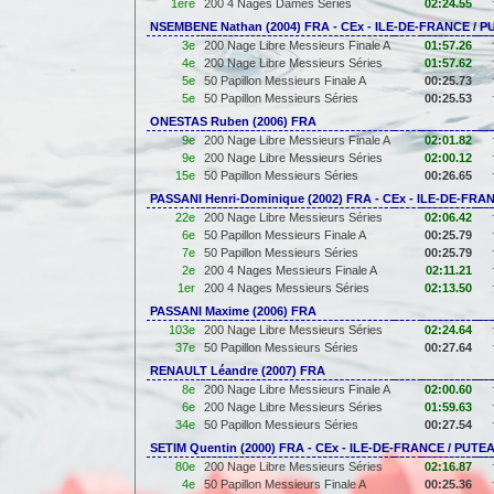
1ère
200 4 Nages Dames Séries
02:24.55
NSEMBENE Nathan (2004) FRA - CEx - ILE-DE-FRANCE / 
3e
200 Nage Libre Messieurs Finale A
01:57.26
4e
200 Nage Libre Messieurs Séries
01:57.62
5e
50 Papillon Messieurs Finale A
00:25.73
5e
50 Papillon Messieurs Séries
00:25.53
ONESTAS Ruben (2006) FRA
9e
200 Nage Libre Messieurs Finale A
02:01.82
9e
200 Nage Libre Messieurs Séries
02:00.12
15e
50 Papillon Messieurs Séries
00:26.65
PASSANI Henri-Dominique (2002) FRA - CEx - ILE-DE-FR
22e
200 Nage Libre Messieurs Séries
02:06.42
6e
50 Papillon Messieurs Finale A
00:25.79
7e
50 Papillon Messieurs Séries
00:25.79
2e
200 4 Nages Messieurs Finale A
02:11.21
1er
200 4 Nages Messieurs Séries
02:13.50
PASSANI Maxime (2006) FRA
103e
200 Nage Libre Messieurs Séries
02:24.64
37e
50 Papillon Messieurs Séries
00:27.64
RENAULT Léandre (2007) FRA
8e
200 Nage Libre Messieurs Finale A
02:00.60
6e
200 Nage Libre Messieurs Séries
01:59.63
34e
50 Papillon Messieurs Séries
00:27.54
SETIM Quentin (2000) FRA - CEx - ILE-DE-FRANCE / PUTE
80e
200 Nage Libre Messieurs Séries
02:16.87
4e
50 Papillon Messieurs Finale A
00:25.36