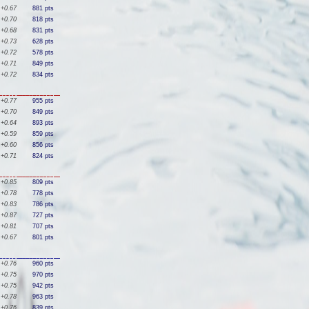
+0.67
881 pts
+0.70
818 pts
+0.68
831 pts
+0.73
628 pts
+0.72
578 pts
+0.71
849 pts
+0.72
834 pts
+0.77
955 pts
+0.70
849 pts
+0.64
893 pts
+0.59
859 pts
+0.60
856 pts
+0.71
824 pts
+0.85
809 pts
+0.78
778 pts
+0.83
786 pts
+0.87
727 pts
+0.81
707 pts
+0.67
801 pts
+0.76
960 pts
+0.75
970 pts
+0.75
942 pts
+0.78
963 pts
+0.76
839 pts