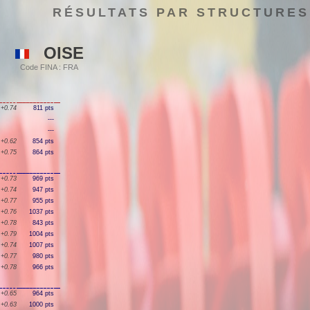
RÉSULTATS PAR STRUCTURES
OISE
Code FINA : FRA
+0.74
811 pts
---
---
+0.62
854 pts
+0.75
864 pts
+0.73
969 pts
+0.74
947 pts
+0.77
955 pts
+0.76
1037 pts
+0.78
843 pts
+0.79
1004 pts
+0.74
1007 pts
+0.77
980 pts
+0.78
966 pts
+0.65
964 pts
+0.63
1000 pts