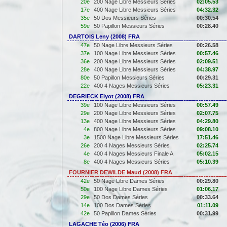
20e
200 Nage Libre Messieurs Séries
02:05.53
17e
400 Nage Libre Messieurs Séries
04:32.32
35e
50 Dos Messieurs Séries
00:30.54
59e
50 Papillon Messieurs Séries
00:28.40
DARTOIS Leny (2008) FRA
47e
50 Nage Libre Messieurs Séries
00:26.58
37e
100 Nage Libre Messieurs Séries
00:57.46
36e
200 Nage Libre Messieurs Séries
02:09.51
28e
400 Nage Libre Messieurs Séries
04:38.97
80e
50 Papillon Messieurs Séries
00:29.31
22e
400 4 Nages Messieurs Séries
05:23.31
DEGRIECK Elyot (2008) FRA
39e
100 Nage Libre Messieurs Séries
00:57.49
29e
200 Nage Libre Messieurs Séries
02:07.75
13e
400 Nage Libre Messieurs Séries
04:29.80
4e
800 Nage Libre Messieurs Séries
09:08.10
3e
1500 Nage Libre Messieurs Séries
17:51.46
26e
200 4 Nages Messieurs Séries
02:25.74
4e
400 4 Nages Messieurs Finale A
05:02.15
8e
400 4 Nages Messieurs Séries
05:10.39
FOURNIER DEWILDE Maud (2008) FRA
42e
50 Nage Libre Dames Séries
00:29.80
50e
100 Nage Libre Dames Séries
01:06.17
29e
50 Dos Dames Séries
00:33.64
14e
100 Dos Dames Séries
01:11.09
42e
50 Papillon Dames Séries
00:31.99
LAGACHE Téo (2006) FRA