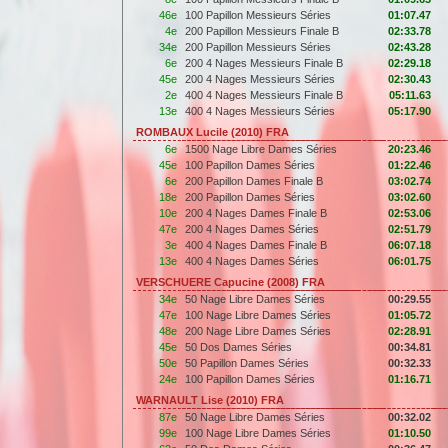
46e
100 Papillon Messieurs Séries
01:07.47
4e
200 Papillon Messieurs Finale B
02:33.78
34e
200 Papillon Messieurs Séries
02:43.28
6e
200 4 Nages Messieurs Finale B
02:29.18
45e
200 4 Nages Messieurs Séries
02:30.43
2e
400 4 Nages Messieurs Finale B
05:11.63
13e
400 4 Nages Messieurs Séries
05:17.90
ROMBAUX Lucile (2010) FRA
6e
1500 Nage Libre Dames Séries
20:23.46
45e
100 Papillon Dames Séries
01:22.46
6e
200 Papillon Dames Finale B
03:02.74
18e
200 Papillon Dames Séries
03:02.60
10e
200 4 Nages Dames Finale B
02:53.06
47e
200 4 Nages Dames Séries
02:51.79
3e
400 4 Nages Dames Finale B
06:07.18
13e
400 4 Nages Dames Séries
06:01.75
VERSCHUERE Capucine (2008) FRA
34e
50 Nage Libre Dames Séries
00:29.55
47e
100 Nage Libre Dames Séries
01:05.72
48e
200 Nage Libre Dames Séries
02:28.91
45e
50 Dos Dames Séries
00:34.81
50e
50 Papillon Dames Séries
00:32.33
24e
100 Papillon Dames Séries
01:16.71
WARNAULT Lise (2010) FRA
87e
50 Nage Libre Dames Séries
00:32.02
99e
100 Nage Libre Dames Séries
01:10.50