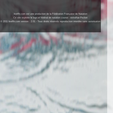
liveffn.com est une production de la Fédération Française de Natation
Ce site exploite le logiciel fédéral de natation course : extraNat-Pocket
© 2011 liveffn.com version : 2.01 - Tous droits réservés reproduction interdite sans autorisation