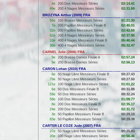
4e
200 Dos Messieurs Séries
02:14.41
49e
200 4 Nages Messieurs Séries
02:31.69
BROZYNA Arthur (2009) FRA
56e
100 Brasse Messieurs Séries
01:21.30
7e
200 Papillon Messieurs Finale B
02:40.01
32e
200 Papillon Messieurs Séries
02:42.66
62e
200 4 Nages Messieurs Séries
02:37.95
10e
400 4 Nages Messieurs Finale B
05:40.44
30e
400 4 Nages Messieurs Séries
05:32.47
CARNEL Julie (2006) FRA
9e
200 Brasse Dames Finale A
02:57.24
5e
200 Brasse Dames Séries
02:56.13
CARON Lohan (2010) FRA
6e
50 Nage Libre Messieurs Finale B
00:27.43
79e
50 Nage Libre Messieurs Séries
00:27.50
121e
100 Nage Libre Messieurs Séries
01:01.22
6e
50 Dos Messieurs Finale B
00:31.88
59e
50 Dos Messieurs Séries
00:32.24
58e
100 Dos Messieurs Séries
01:09.77
8e
200 Dos Messieurs Finale B
02:35.17
24e
200 Dos Messieurs Séries
02:31.72
3e
50 Papillon Messieurs Finale B
00:29.10
83e
50 Papillon Messieurs Séries
00:29.38
CARTER LE COZE Jude (2007) FRA
27e
50 Nage Libre Messieurs Séries
00:25.83
20e
100 Nage Libre Messieurs Séries
00:56.46