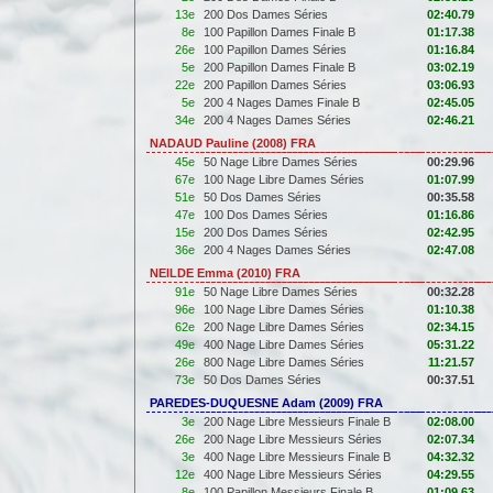
13e
200 Dos Dames Séries
02:40.79
8e
100 Papillon Dames Finale B
01:17.38
26e
100 Papillon Dames Séries
01:16.84
5e
200 Papillon Dames Finale B
03:02.19
22e
200 Papillon Dames Séries
03:06.93
5e
200 4 Nages Dames Finale B
02:45.05
34e
200 4 Nages Dames Séries
02:46.21
NADAUD Pauline (2008) FRA
45e
50 Nage Libre Dames Séries
00:29.96
67e
100 Nage Libre Dames Séries
01:07.99
51e
50 Dos Dames Séries
00:35.58
47e
100 Dos Dames Séries
01:16.86
15e
200 Dos Dames Séries
02:42.95
36e
200 4 Nages Dames Séries
02:47.08
NEILDE Emma (2010) FRA
91e
50 Nage Libre Dames Séries
00:32.28
96e
100 Nage Libre Dames Séries
01:10.38
62e
200 Nage Libre Dames Séries
02:34.15
49e
400 Nage Libre Dames Séries
05:31.22
26e
800 Nage Libre Dames Séries
11:21.57
73e
50 Dos Dames Séries
00:37.51
PAREDES-DUQUESNE Adam (2009) FRA
3e
200 Nage Libre Messieurs Finale B
02:08.00
26e
200 Nage Libre Messieurs Séries
02:07.34
3e
400 Nage Libre Messieurs Finale B
04:32.32
12e
400 Nage Libre Messieurs Séries
04:29.55
8e
100 Papillon Messieurs Finale B
01:09.63