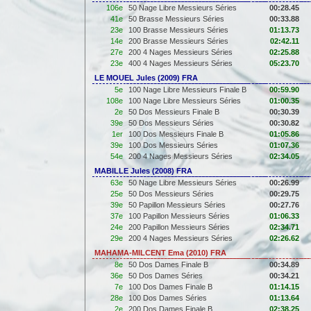
106e
50 Nage Libre Messieurs Séries
00:28.45
41e
50 Brasse Messieurs Séries
00:33.88
23e
100 Brasse Messieurs Séries
01:13.73
14e
200 Brasse Messieurs Séries
02:42.11
27e
200 4 Nages Messieurs Séries
02:25.88
23e
400 4 Nages Messieurs Séries
05:23.70
LE MOUEL Jules (2009) FRA
5e
100 Nage Libre Messieurs Finale B
00:59.90
108e
100 Nage Libre Messieurs Séries
01:00.35
2e
50 Dos Messieurs Finale B
00:30.39
39e
50 Dos Messieurs Séries
00:30.82
1er
100 Dos Messieurs Finale B
01:05.86
39e
100 Dos Messieurs Séries
01:07.36
54e
200 4 Nages Messieurs Séries
02:34.05
MABILLE Jules (2008) FRA
63e
50 Nage Libre Messieurs Séries
00:26.99
25e
50 Dos Messieurs Séries
00:29.75
39e
50 Papillon Messieurs Séries
00:27.76
37e
100 Papillon Messieurs Séries
01:06.33
24e
200 Papillon Messieurs Séries
02:34.71
29e
200 4 Nages Messieurs Séries
02:26.62
MAHAMA-MILCENT Ema (2010) FRA
8e
50 Dos Dames Finale B
00:34.89
36e
50 Dos Dames Séries
00:34.21
7e
100 Dos Dames Finale B
01:14.15
28e
100 Dos Dames Séries
01:13.64
2e
200 Dos Dames Finale B
02:38.25