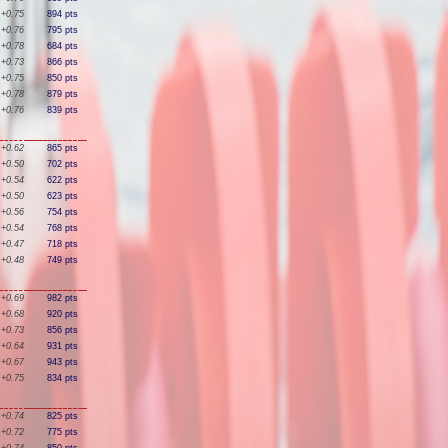
+0.75
894 pts
+0.76
795 pts
+0.78
684 pts
+0.73
866 pts
+0.75
850 pts
+0.78
879 pts
+0.76
839 pts
+0.62
865 pts
+0.50
702 pts
+0.54
622 pts
+0.50
623 pts
+0.56
754 pts
+0.54
768 pts
+0.47
718 pts
+0.48
749 pts
+0.69
982 pts
+0.68
920 pts
+0.73
856 pts
+0.64
931 pts
+0.67
943 pts
+0.75
834 pts
+0.74
825 pts
+0.72
775 pts