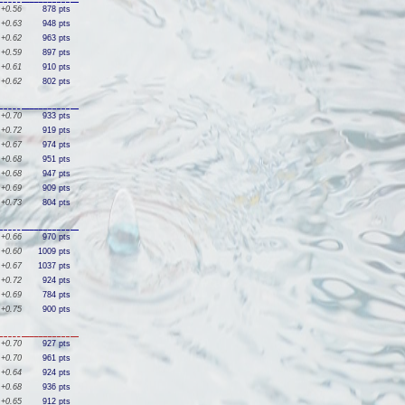
+0.56
878 pts
+0.63
948 pts
+0.62
963 pts
+0.59
897 pts
+0.61
910 pts
+0.62
802 pts
+0.70
933 pts
+0.72
919 pts
+0.67
974 pts
+0.68
951 pts
+0.68
947 pts
+0.69
909 pts
+0.73
804 pts
+0.66
970 pts
+0.60
1009 pts
+0.67
1037 pts
+0.72
924 pts
+0.69
784 pts
+0.75
900 pts
+0.70
927 pts
+0.70
961 pts
+0.64
924 pts
+0.68
936 pts
+0.65
912 pts