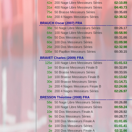
42e
200 Nage Libre Messieurs Séries
02:10.89
31e
400 Nage Libre Messieurs Séries
04:40.73
75e
50 Brasse Messieurs Séries
00:35.69
64e
200 4 Nages Messieurs Séries
02:38.52
BRAUCH Oscar (2007) FRA
38e
50 Nage Libre Messieurs Séries
00:26.17
64e
100 Nage Libre Messieurs Séries
00:58.90
49e
50 Dos Messieurs Séries
00:31.66
60e
100 Dos Messieurs Séries
01:09.98
26e
200 Dos Messieurs Séries
02:32.98
105e
50 Papillon Messieurs Séries
00:30.15
BRAVET Charles (2009) FRA
125e
100 Nage Libre Messieurs Séries
01:01.53
1er
50 Brasse Messieurs Finale B
00:32.89
33e
50 Brasse Messieurs Séries
00:33.55
1er
100 Brasse Messieurs Finale B
01:13.62
30e
100 Brasse Messieurs Séries
01:14.71
2e
200 4 Nages Messieurs Finale B
02:24.66
33e
200 4 Nages Messieurs Séries
02:26.97
BRESSON Théotime (2008) FRA
58e
50 Nage Libre Messieurs Séries
00:26.88
78e
100 Nage Libre Messieurs Séries
00:59.24
10e
50 Dos Messieurs Finale A
00:28.92
9e
50 Dos Messieurs Séries
00:28.77
7e
100 Dos Messieurs Finale A
01:01.65
6e
100 Dos Messieurs Séries
01:01.41
2e
200 Dos Messieurs Finale A
02:11.66